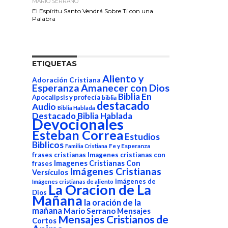
MARIO SERRANO
El Espíritu Santo Vendrá Sobre Ti con una
Palabra
ETIQUETAS
Aliento y
Adoración Cristiana
Esperanza
Amanecer con Dios
Biblia En
Apocalipsis y profecía
biblia
destacado
Audio
Biblia Hablada
Destacado Biblia Hablada
Devocionales
Esteban Correa
Estudios
Biblicos
Fe y Esperanza
Familia Cristiana
frases cristianas
Imagenes cristianas con
Imagenes Cristianas Con
frases
Imágenes Cristianas
Versículos
imágenes de
Imágenes cristianas de aliento
La Oracion de La
Dios
Mañana
la oración de la
mañana
Mario Serrano
Mensajes
Mensajes Cristianos de
Cortos