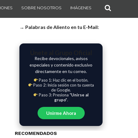
IONES
SOBRE NOSOTROS
IMÁGENES
→ Palabras de Aliento en tu E-Mail:
Únete al Grupo Oficial
Recibe devocionales, avisos
especiales y contenido exclusivo
directamente en tu correo.
Paso 1: Haz clic en el botón.
Paso 2: Inicia sesión con tu cuenta
de Google.
Paso 3: Presiona
“Unirse al
grupo”
.
Unirme Ahora
RECOMENDADOS