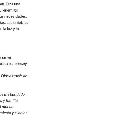
an. Eres una
 El enemigo
tus necesidades.
ios. Las tinieblas
la luz y lo
és de mi
ara creer que soy
 Dios a través de
que me has dado.
a y familia.
el mundo.
miento y el dolor