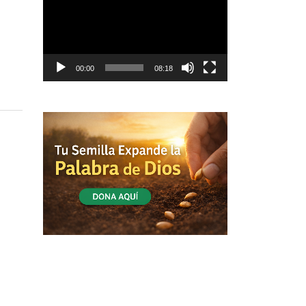
vídeo
00:00
08:18