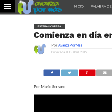
INICIO
PALABRA DE
ESTEBAN CORREA
Comienza en día en
Por
AvanzaPorMas
Publicada el
15 abril, 2019
Por Mario Serrano