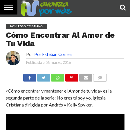
INICIO
PALABRA
DEVOCIONALES
NOTICIAS
TESTIMONIOS
ORACIONES
SOBRE
IMÁGENES
NOVIAZGO CRISTIANO
DE HOY
NOSOTROS
Cómo Encontrar Al Amor de
Tu Vida
Por
Por Esteban Correa
Publicada el
28 marzo, 2016
COMENTARIOS
«Cómo encontrar y mantener el Amor de tu vida» es la
segunda parte de la serie: No eres tú soy yo. Iglesia
Cristiana dirigida por Andrés y Kelly Spyker.