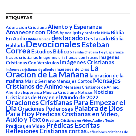
ETIQUETAS
Aliento y Esperanza
Adoración Cristiana
Amanecer con Dios
Biblia
Apocalipsis y profecía
biblia
destacado
En Audio
Destacado Biblia
Biblia Hablada
Devocionales
Esteban
Hablada
Correa
Estudios Biblicos
Fe y Esperanza
Familia Cristiana
Imagenes
frases cristianas
Imagenes cristianas con frases
Imágenes Cristianas
Cristianas Con Versículos
La
imágenes de Dios
Imágenes cristianas de aliento
Oracion de La Mañana
la oración de la
Mensajes
mañana
Mario Serrano
Mensajes Cortos
Cristianos de Animo
Mensajes Cristianos de Animo,
Noticias
Aliento y Esperanza
Musica Cristiana
Noticias
Cristianas de Hoy en el Mundo de 2022
Oraciones Cristianas Para Empezar el
Dia
Palabra de Dios
Oraciones Poderosas
Para Hoy
Predicas Cristianas en Video,
Audio y Texto
Predicas Cristianas en Video, Audio y Texto
Prédicas Escritas
Predicas en Video
Reflexiones Cristianas cortas
Reflexiones cristianas de