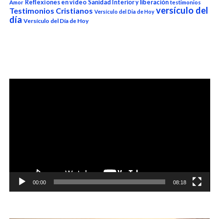
Reflexiones en video
Sanidad Interior y liberación
Amor
testimonios
versículo del
Testimonios Cristianos
Versículo del Dia de Hoy
día
Versículo del Día de Hoy
Reproductor
de
vídeo
00:00
08:18