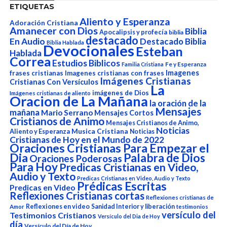
ETIQUETAS
Aliento y Esperanza
Adoración Cristiana
Amanecer con Dios
Biblia
Apocalipsis y profecía
biblia
destacado
En Audio
Destacado Biblia
Biblia Hablada
Devocionales
Esteban
Hablada
Correa
Estudios Biblicos
Fe y Esperanza
Familia Cristiana
Imagenes
frases cristianas
Imagenes cristianas con frases
Imágenes Cristianas
Cristianas Con Versículos
La
imágenes de Dios
Imágenes cristianas de aliento
Oracion de La Mañana
la oración de la
Mensajes
mañana
Mario Serrano
Mensajes Cortos
Cristianos de Animo
Mensajes Cristianos de Animo,
Noticias
Aliento y Esperanza
Musica Cristiana
Noticias
Cristianas de Hoy en el Mundo de 2022
Oraciones Cristianas Para Empezar el
Dia
Palabra de Dios
Oraciones Poderosas
Para Hoy
Predicas Cristianas en Video,
Audio y Texto
Predicas Cristianas en Video, Audio y Texto
Prédicas Escritas
Predicas en Video
Reflexiones Cristianas cortas
Reflexiones cristianas de
Reflexiones en video
Sanidad Interior y liberación
Amor
testimonios
versículo del
Testimonios Cristianos
Versículo del Dia de Hoy
día
Versículo del Día de Hoy