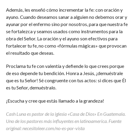
Además, les enseñó cómo incrementar la fe: con oración y
ayuno. Cuando deseamos sanar a alguien no debemos orar y
ayunar por el enfermo sino por nosotros, para que nuestra fe
se fortalezca y seamos usados como instrumentos para la
obra del Señor. La oración y el ayuno son efectivos para
fortalecer tu fe, no como «fórmulas mágicas» que provocan
el resultado que deseas.
Proclama tu fe con valentía y defiende lo que crees porque
de eso depende tu bendición. Honra a Jesús, ¡demuéstrale
que es tu Señor! Sé congruente con tus actos: si dices que Él
es tu Señor, demuéstralo.
¡Escucha y cree que estás llamado a la grandeza!
Cash Luna es pastor de la iglesia «Casa de Dios» En Guatemala.
Uno de los pastores más influyentes en latinoamerica. Fuente
original: necesitoleer.com/no-es-por-vista