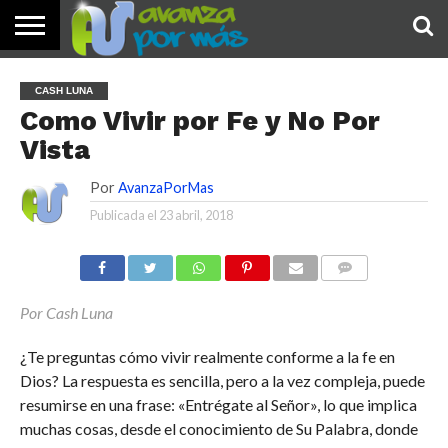
INICIO
PALABRA
DEVOCIONALES
NOTICIAS
TESTIMONIOS
ORACIONES
SOBRE
IMÁGENES
CASH LUNA
DE HOY
NOSOTROS
Como Vivir por Fe y No Por
Vista
Por
AvanzaPorMas
Publicada el
23 abril, 2018
COMENTARIOS
Por Cash Luna
¿Te preguntas cómo vivir realmente conforme a la fe en
Dios? La respuesta es sencilla, pero a la vez compleja, puede
resumirse en una frase: «Entrégate al Señor», lo que implica
muchas cosas, desde el conocimiento de Su Palabra, donde