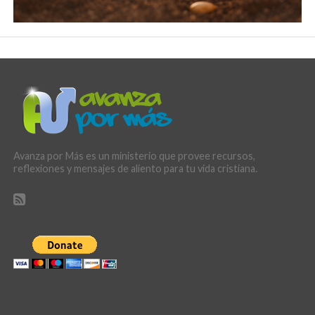
Avanza por Más es un ministerio que provee recursos,
reflexiones y mensajes de aliento para tu vida cristiana.