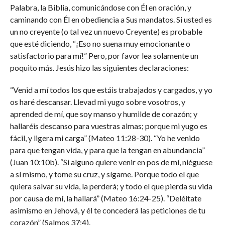
Palabra, la Biblia, comunicándose con Él en oración, y
caminando con Él en obediencia a Sus mandatos. Si usted es
un no creyente (o tal vez un nuevo Creyente) es probable
que esté diciendo, “¡Eso no suena muy emocionante o
satisfactorio para mí!” Pero, por favor lea solamente un
poquito más. Jesús hizo las siguientes declaraciones:
“Venid a mí todos los que estáis trabajados y cargados, y yo
os haré descansar. Llevad mi yugo sobre vosotros, y
aprended de mí, que soy manso y humilde de corazón; y
hallaréis descanso para vuestras almas; porque mi yugo es
fácil, y ligera mi carga” (Mateo 11:28-30). “Yo he venido
para que tengan vida, y para que la tengan en abundancia”
(Juan 10:10b). “Si alguno quiere venir en pos de mí, niéguese
a sí mismo, y tome su cruz, y sígame. Porque todo el que
quiera salvar su vida, la perderá; y todo el que pierda su vida
por causa de mí, la hallará” (Mateo 16:24-25). “Deléitate
asimismo en Jehová, y él te concederá las peticiones de tu
corazón” (Salmos 37:4).