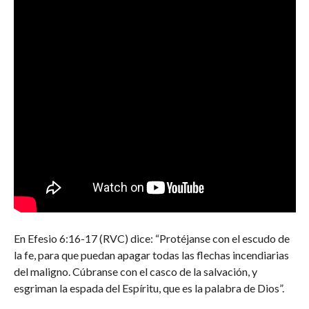
En Efesio 6:16-17 (RVC) dice: “Protéjanse con el escudo de
la fe, para que puedan apagar todas las flechas incendiarias
del maligno. Cúbranse con el casco de la salvación, y
esgriman la espada del Espíritu, que es la palabra de Dios”.