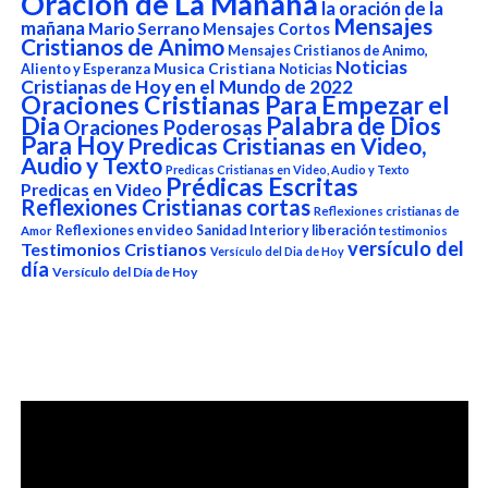
Oracion de La Mañana
la oración de la
Mensajes
mañana
Mario Serrano
Mensajes Cortos
Cristianos de Animo
Mensajes Cristianos de Animo,
Noticias
Aliento y Esperanza
Musica Cristiana
Noticias
Cristianas de Hoy en el Mundo de 2022
Oraciones Cristianas Para Empezar el
Dia
Palabra de Dios
Oraciones Poderosas
Para Hoy
Predicas Cristianas en Video,
Audio y Texto
Predicas Cristianas en Video, Audio y Texto
Prédicas Escritas
Predicas en Video
Reflexiones Cristianas cortas
Reflexiones cristianas de
Reflexiones en video
Sanidad Interior y liberación
Amor
testimonios
versículo del
Testimonios Cristianos
Versículo del Dia de Hoy
día
Versículo del Día de Hoy
Reproductor
de
vídeo