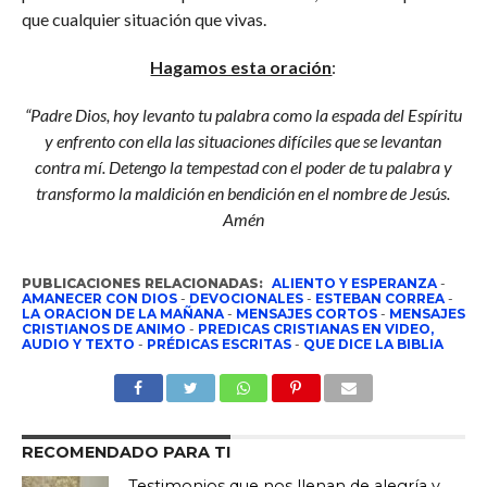
que cualquier situación que vivas.
Hagamos esta oración
:
“Padre Dios, hoy levanto tu palabra como la espada del Espíritu
y enfrento con ella las situaciones difíciles que se levantan
contra mí. Detengo la tempestad con el poder de tu palabra y
transformo la maldición en bendición en el nombre de Jesús.
Amén
PUBLICACIONES RELACIONADAS:
ALIENTO Y ESPERANZA
-
AMANECER CON DIOS
-
DEVOCIONALES
-
ESTEBAN CORREA
-
LA ORACION DE LA MAÑANA
-
MENSAJES CORTOS
-
MENSAJES
CRISTIANOS DE ANIMO
-
PREDICAS CRISTIANAS EN VIDEO,
AUDIO Y TEXTO
-
PRÉDICAS ESCRITAS
-
QUE DICE LA BIBLIA
RECOMENDADO PARA TI
Testimonios que nos llenan de alegría y