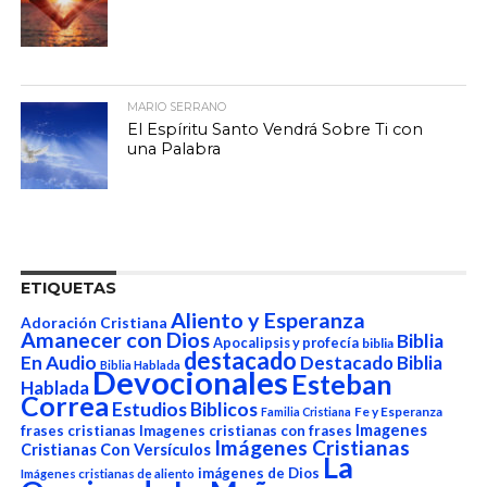
MARIO SERRANO
El Espíritu Santo Vendrá Sobre Ti con
una Palabra
ETIQUETAS
Aliento y Esperanza
Adoración Cristiana
Amanecer con Dios
Biblia
Apocalipsis y profecía
biblia
destacado
En Audio
Destacado Biblia
Biblia Hablada
Devocionales
Esteban
Hablada
Correa
Estudios Biblicos
Fe y Esperanza
Familia Cristiana
Imagenes
frases cristianas
Imagenes cristianas con frases
Imágenes Cristianas
Cristianas Con Versículos
La
imágenes de Dios
Imágenes cristianas de aliento