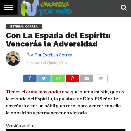
INICIO
PALABRA
DEVOCIONALES
NOTICIAS
TESTIMONIOS
ORACIONES
SOBRE
IMÁGENES
ESTEBAN CORREA
DE HOY
NOSOTROS
Con La Espada del Espíritu
Vencerás la Adversidad
Por
Por Esteban Correa
Publicada el
7 junio, 2016
COMENTARIOS
Tienes el arma más poderosa
que pueda existir, que es
la espada del Espíritu, la palabra de Dios. El Señor te
enseñará a ser un hábil guerrero, para vencer con ella
la oposición y permanecer en victoria.
Versión audio: