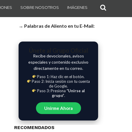
IONES
SOBRE NOSOTROS
IMÁGENES
→ Palabras de Aliento en tu E-Mail:
Únete al Grupo Oficial
Recibe devocionales, avisos
especiales y contenido exclusivo
directamente en tu correo.
Paso 1: Haz clic en el botón.
Paso 2: Inicia sesión con tu cuenta
de Google.
Paso 3: Presiona
“Unirse al
grupo”
.
Unirme Ahora
RECOMENDADOS