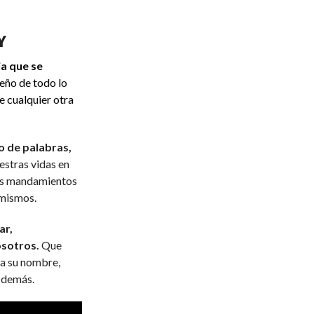
Y
a que se
ueño de todo lo
e cualquier otra
o de palabras,
stras vidas en
us mandamientos
 mismos.
ar,
osotros.
Que
 a su nombre,
 demás.