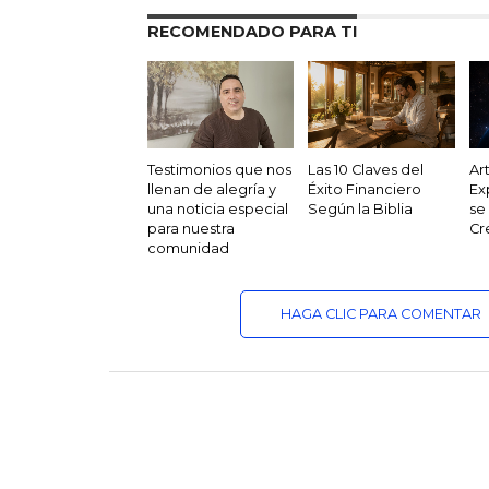
RECOMENDADO PARA TI
Testimonios que nos
Las 10 Claves del
Ar
llenan de alegría y
Éxito Financiero
Ex
una noticia especial
Según la Biblia
se
para nuestra
Cr
comunidad
HAGA CLIC PARA COMENTAR
DEVOCIONALES
Nuestras armas no 