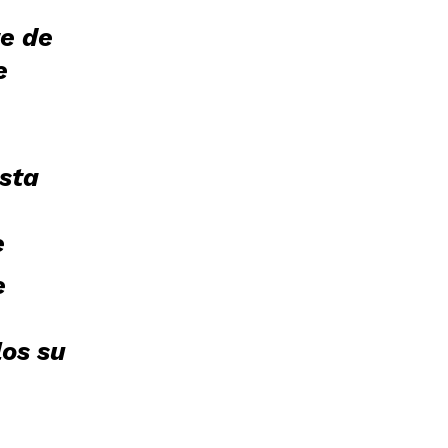
e de
e
sta
e
e
los su