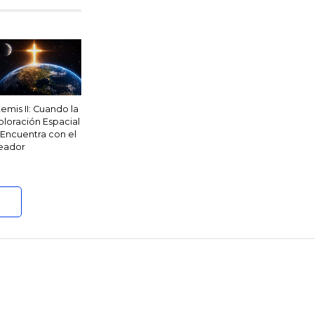
temis II: Cuando la
ploración Espacial
 Encuentra con el
eador
son físicas, sino