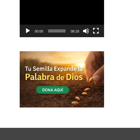
vídeo
00:00
08:18