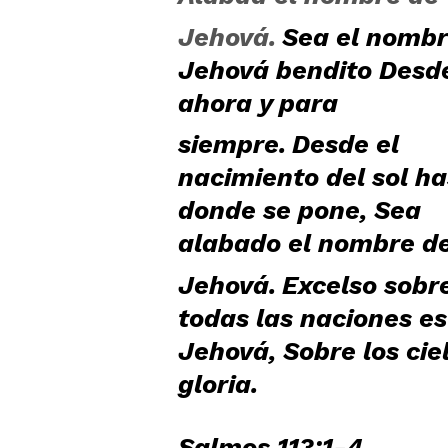
Jehová.
Sea el nombr
Jehová bendito
Desd
ahora y para
siempre.
Desde el
nacimiento del sol ha
donde se pone,
Sea
alabado el nombre d
Jehová.
Excelso sobr
todas las naciones es
Jehová,
Sobre los cie
gloria.
Salmos 113:1-4