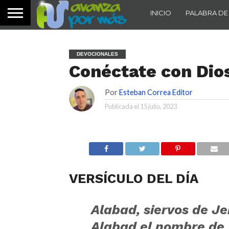
INICIO
PALABRA DE
DEVOCIONALES
Conéctate con Dio
Por
Esteban Correa Editor
Publicada el
15 julio, 2023
VERSÍCULO DEL DÍA
Alabad, siervos de Je
Alabad el nombre de