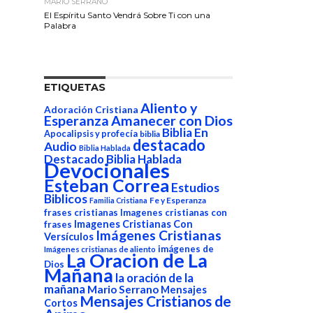
MARIO SERRANO
El Espíritu Santo Vendrá Sobre Ti con una
Palabra
ETIQUETAS
Aliento y
Adoración Cristiana
Esperanza
Amanecer con Dios
Biblia En
Apocalipsis y profecía
biblia
destacado
Audio
Biblia Hablada
Destacado Biblia Hablada
Devocionales
Esteban Correa
Estudios
Biblicos
Fe y Esperanza
Familia Cristiana
frases cristianas
Imagenes cristianas con
Imagenes Cristianas Con
frases
Imágenes Cristianas
Versículos
imágenes de
Imágenes cristianas de aliento
La Oracion de La
Dios
Mañana
la oración de la
mañana
Mario Serrano
Mensajes
Mensajes Cristianos de
Cortos