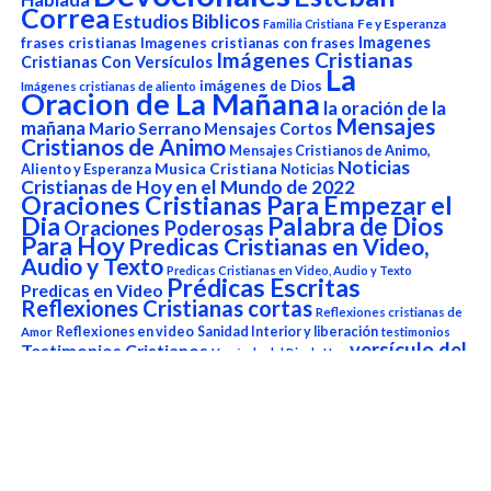
Correa
Estudios Biblicos
Fe y Esperanza
Familia Cristiana
Imagenes
frases cristianas
Imagenes cristianas con frases
Imágenes Cristianas
Cristianas Con Versículos
La
imágenes de Dios
Imágenes cristianas de aliento
Oracion de La Mañana
la oración de la
Mensajes
mañana
Mario Serrano
Mensajes Cortos
Cristianos de Animo
Mensajes Cristianos de Animo,
Noticias
Aliento y Esperanza
Musica Cristiana
Noticias
Cristianas de Hoy en el Mundo de 2022
Oraciones Cristianas Para Empezar el
Dia
Palabra de Dios
Oraciones Poderosas
Para Hoy
Predicas Cristianas en Video,
Audio y Texto
Predicas Cristianas en Video, Audio y Texto
Prédicas Escritas
Predicas en Video
Reflexiones Cristianas cortas
Reflexiones cristianas de
Reflexiones en video
Sanidad Interior y liberación
Amor
testimonios
versículo del
Testimonios Cristianos
Versículo del Dia de Hoy
día
Versículo del Día de Hoy