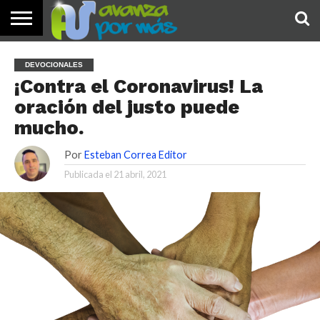
INICIO
PALABRA
DEVOCIONALES
NOTICIAS
TESTIMONIOS
ORACIONES
SOBRE
IMÁGENES
DEVOCIONALES
DE HOY
NOSOTROS
¡Contra el Coronavirus! La
oración del justo puede
mucho.
Por
Esteban Correa Editor
Publicada el
21 abril, 2021