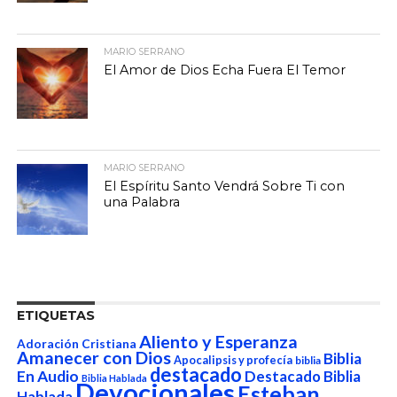
MARIO SERRANO
El Amor de Dios Echa Fuera El Temor
MARIO SERRANO
El Espíritu Santo Vendrá Sobre Ti con
una Palabra
ETIQUETAS
Aliento y Esperanza
Adoración Cristiana
Amanecer con Dios
Biblia
Apocalipsis y profecía
biblia
destacado
En Audio
Destacado Biblia
Biblia Hablada
Devocionales
Esteban
Hablada