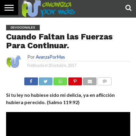
INICIO
PALABRA
DEVOCIONALES
NOTICIAS
TESTIMONIOS
ORACIONES
SOBRE
IMÁGENES
DEVOCIONALES
DE HOY
NOSOTROS
Cuando Faltan las Fuerzas
Para Continuar.
Por
AvanzaPorMas
Publicada el
20 octubre, 2017
COMENTARIOS
Si tu ley no hubiese sido mi delicia, ya en aflicción
hubiera perecido. (Salmo 119:92)