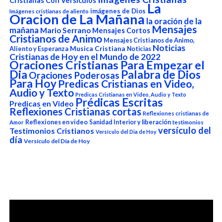
Cristianas Con Versículos
La
imágenes de Dios
Imágenes cristianas de aliento
Oracion de La Mañana
la oración de la
Mensajes
mañana
Mario Serrano
Mensajes Cortos
Cristianos de Animo
Mensajes Cristianos de Animo,
Noticias
Aliento y Esperanza
Musica Cristiana
Noticias
Cristianas de Hoy en el Mundo de 2022
Oraciones Cristianas Para Empezar el
Dia
Palabra de Dios
Oraciones Poderosas
Para Hoy
Predicas Cristianas en Video,
Audio y Texto
Predicas Cristianas en Video, Audio y Texto
Prédicas Escritas
Predicas en Video
Reflexiones Cristianas cortas
Reflexiones cristianas de
Reflexiones en video
Sanidad Interior y liberación
Amor
testimonios
versículo del
Testimonios Cristianos
Versículo del Dia de Hoy
día
Versículo del Día de Hoy
Reproductor
de
vídeo