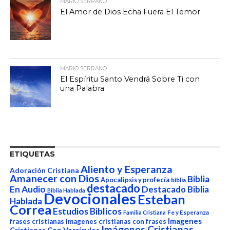
MARIO SERRANO
El Amor de Dios Echa Fuera El Temor
MARIO SERRANO
El Espíritu Santo Vendrá Sobre Ti con
una Palabra
ETIQUETAS
Aliento y Esperanza
Adoración Cristiana
Amanecer con Dios
Biblia
Apocalipsis y profecía
biblia
destacado
En Audio
Destacado Biblia
Biblia Hablada
Devocionales
Esteban
Hablada
Correa
Estudios Biblicos
Fe y Esperanza
Familia Cristiana
Imagenes
frases cristianas
Imagenes cristianas con frases
Imágenes Cristianas