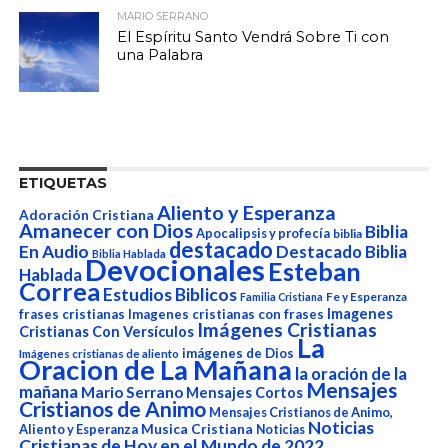
MARIO SERRANO
El Espíritu Santo Vendrá Sobre Ti con
una Palabra
ETIQUETAS
Aliento y Esperanza
Adoración Cristiana
Amanecer con Dios
Biblia
Apocalipsis y profecía
biblia
destacado
En Audio
Destacado Biblia
Biblia Hablada
Devocionales
Esteban
Hablada
Correa
Estudios Biblicos
Fe y Esperanza
Familia Cristiana
Imagenes
frases cristianas
Imagenes cristianas con frases
Imágenes Cristianas
Cristianas Con Versículos
La
imágenes de Dios
Imágenes cristianas de aliento
Oracion de La Mañana
la oración de la
Mensajes
mañana
Mario Serrano
Mensajes Cortos
Cristianos de Animo
Mensajes Cristianos de Animo,
Noticias
Aliento y Esperanza
Musica Cristiana
Noticias
Cristianas de Hoy en el Mundo de 2022