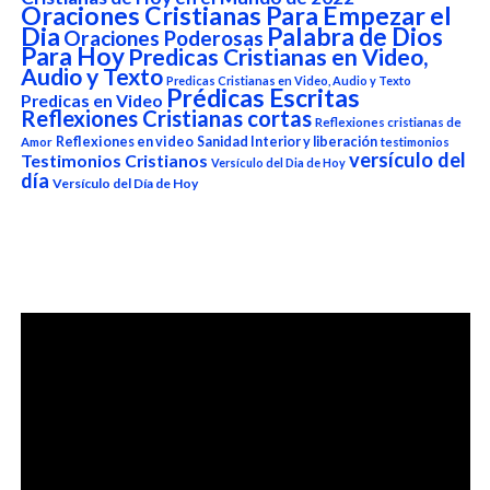
Oraciones Cristianas Para Empezar el
Dia
Palabra de Dios
Oraciones Poderosas
Para Hoy
Predicas Cristianas en Video,
Audio y Texto
Predicas Cristianas en Video, Audio y Texto
Prédicas Escritas
Predicas en Video
Reflexiones Cristianas cortas
Reflexiones cristianas de
Reflexiones en video
Sanidad Interior y liberación
Amor
testimonios
versículo del
Testimonios Cristianos
Versículo del Dia de Hoy
día
Versículo del Día de Hoy
Reproductor
de
vídeo