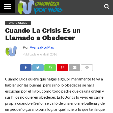
INICIO
PALABRA
DEVOCIONALES
NOTICIAS
TESTIMONIOS
ORACIONES
SOBRE
IMÁGENES
DANTE GEBEL
DE HOY
NOSOTROS
Cuando La Crisis Es un
Llamado a Obedecer
Por
AvanzaPorMas
Publicada el
6 abril, 2016
COMENTARIOS
Cuando Dios quiere que hagas algo, primeramente te va a
hablar por las buenas, pero si no lo obedeces se hará
escuchar por el rigor, como todo padre que da una orden y
sus hijos no quieren obedecer. Esto Jonás lo vivió en carne
propia cuando el Señor se valió de una enorme ballena y de
un pequeño gusano para lograr que hiciera lo que tenía que