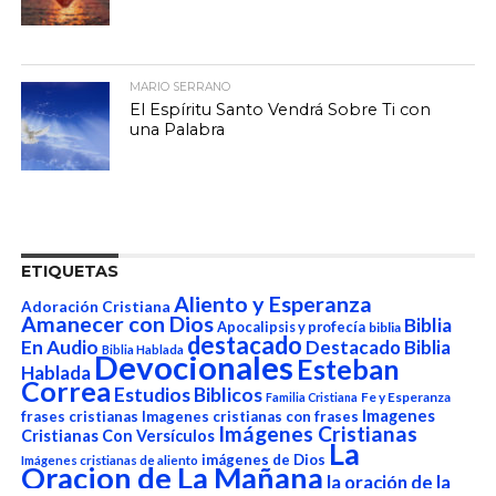
MARIO SERRANO
El Espíritu Santo Vendrá Sobre Ti con
una Palabra
ETIQUETAS
Aliento y Esperanza
Adoración Cristiana
Amanecer con Dios
Biblia
Apocalipsis y profecía
biblia
destacado
En Audio
Destacado Biblia
Biblia Hablada
Devocionales
Esteban
Hablada
Correa
Estudios Biblicos
Fe y Esperanza
Familia Cristiana
Imagenes
frases cristianas
Imagenes cristianas con frases
Imágenes Cristianas
Cristianas Con Versículos
La
imágenes de Dios
Imágenes cristianas de aliento
Oracion de La Mañana
la oración de la