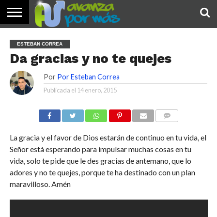
INICIO
PALABRA
DEVOCIONALES
NOTICIAS
TESTIMONIOS
ORACIONES
SOBRE
IMÁGENES
ESTEBAN CORREA
DE HOY
NOSOTROS
Da gracias y no te quejes
Por
Por Esteban Correa
Publicada el
14 enero, 2015
COMENTARIOS
La gracia y el favor de Dios estarán de continuo en tu vida, el
Señor está esperando para impulsar muchas cosas en tu
vida, solo te pide que le des gracias de antemano, que lo
adores y no te quejes, porque te ha destinado con un plan
maravilloso. Amén