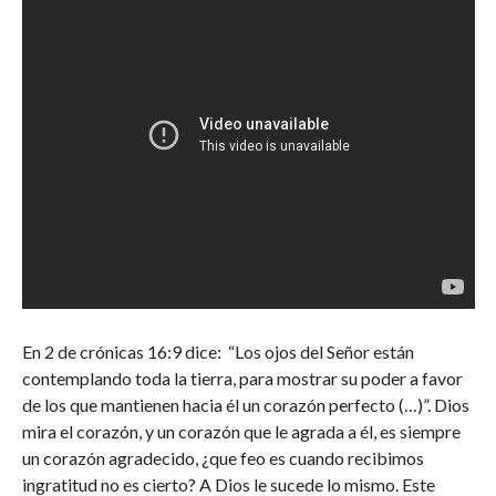
En 2 de crónicas 16:9 dice: “Los ojos del Señor están
contemplando toda la tierra, para mostrar su poder a favor
de los que mantienen hacia él un corazón perfecto (…)”. Dios
mira el corazón, y un corazón que le agrada a él, es siempre
un corazón agradecido, ¿que feo es cuando recibimos
ingratitud no es cierto? A Dios le sucede lo mismo. Este