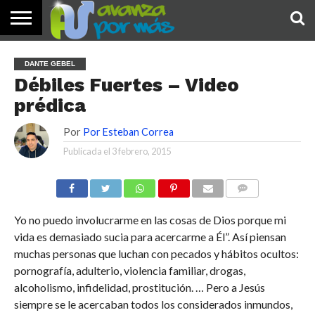
INICIO
PALABRA
DEVOCIONALES
NOTICIAS
TESTIMONIOS
ORACIONES
SOBRE
IMÁGENES
DANTE GEBEL
DE HOY
NOSOTROS
Débiles Fuertes – Video
prédica
Por
Por Esteban Correa
Publicada el
3 febrero, 2015
COMENTARIOS
Yo no puedo involucrarme en las cosas de Dios porque mi
vida es demasiado sucia para acercarme a Él”. Así piensan
muchas personas que luchan con pecados y hábitos ocultos:
pornografía, adulterio, violencia familiar, drogas,
alcoholismo, infidelidad, prostitución. … Pero a Jesús
siempre se le acercaban todos los considerados inmundos,