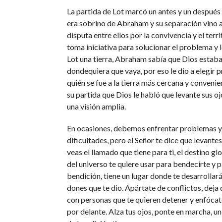
La partida de Lot marcó un antes y un despué
era sobrino de Abraham y su separación vino a
disputa entre ellos por la convivencia y el ter
toma iniciativa para solucionar el problema y le
Lot una tierra, Abraham sabía que Dios estaba
dondequiera que vaya, por eso le dio a elegir p
quién se fue a la tierra más cercana y convenie
su partida que Dios le habló que levante sus o
una visión amplia.
En ocasiones, debemos enfrentar problemas y 
dificultades, pero el Señor te dice que levantes
veas el llamado que tiene para ti, el destino gl
del universo te quiere usar para bendecirte y 
bendición, tiene un lugar donde te desarrollar
dones que te dio. Apártate de conflictos, deja 
con personas que te quieren detener y enfócate
por delante. Alza tus ojos, ponte en marcha, un