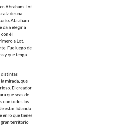
s en Abraham. Lot
 raíz de una
ritorio. Abraham
 da a elegir a
 con él
rimero a Lot,
nte. Fue luego de
jos y que tenga
distintas
 la mirada, que
orioso. El creador
para que seas de
ás con todos los
de estar lidiando
 en lo que tienes
 gran territorio