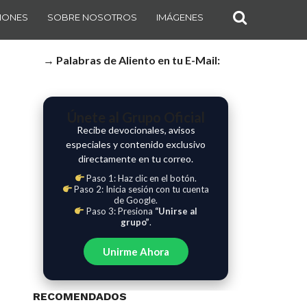
IONES
SOBRE NOSOTROS
IMÁGENES
→ Palabras de Aliento en tu E-Mail:
Únete al Grupo Oficial
Recibe devocionales, avisos
especiales y contenido exclusivo
directamente en tu correo.
Paso 1: Haz clic en el botón.
Paso 2: Inicia sesión con tu cuenta
de Google.
Paso 3: Presiona
“Unirse al
grupo”
.
Unirme Ahora
RECOMENDADOS