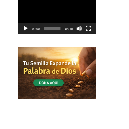
vídeo
00:00
08:18