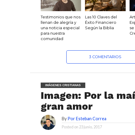
Testimonios que nos
Las 10 Claves del
Ar
llenan de alegría y
Éxito Financiero
Ex
una noticia especial
Según la Biblia
se
para nuestra
Cr
comunidad
3 COMENTARIOS
IMÁGENES CRISTIANAS
Imagen: Por la ma
gran amor
By
Por Esteban Correa
Posted on
23 junio, 2017