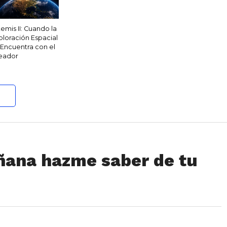
temis II: Cuando la
ploración Espacial
 Encuentra con el
eador
ñana hazme saber de tu