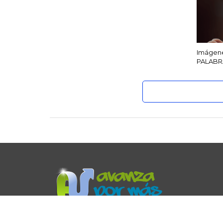
Imágenes
PALABR
Avanza por Más es un ministerio que provee recursos,