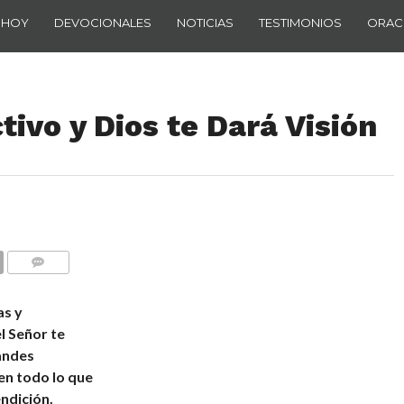
 HOY
DEVOCIONALES
NOTICIAS
TESTIMONIOS
ORAC
tivo y Dios te Dará Visión
COMENTARIOS
as y
el Señor te
randes
en todo lo que
ndición.