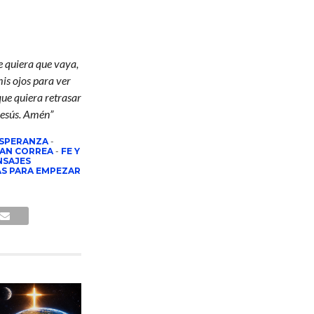
e quiera que vaya,
is ojos para ver
que quiera retrasar
 Jesús. Amén”
ESPERANZA
-
AN CORREA
-
FE Y
SAJES
AS PARA EMPEZAR