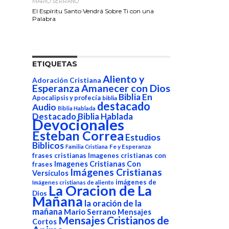
MARIO SERRANO
El Espíritu Santo Vendrá Sobre Ti con una
Palabra
ETIQUETAS
Aliento y
Adoración Cristiana
Esperanza
Amanecer con Dios
Biblia En
Apocalipsis y profecía
biblia
destacado
Audio
Biblia Hablada
Destacado Biblia Hablada
Devocionales
Esteban Correa
Estudios
Biblicos
Fe y Esperanza
Familia Cristiana
frases cristianas
Imagenes cristianas con
Imagenes Cristianas Con
frases
Imágenes Cristianas
Versículos
imágenes de
Imágenes cristianas de aliento
La Oracion de La
Dios
Mañana
la oración de la
mañana
Mario Serrano
Mensajes
Mensajes Cristianos de
Cortos