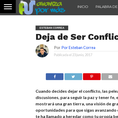
INICIO
PALABRA DE
ESTEBAN CORREA
Deja de Ser Conflic
Por
Por Esteban Correa
Publicada el
23 junio, 2017
Cuando decides dejar el conflicto, las pele
discusiones, para seguir la paz y tener fe, 
mostrará una gran tierra, una visión de g
oportunidades para que sigas avanzando 
te ha llamado a heredar como tu propia be