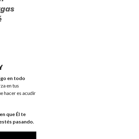
rgas
é
Y
tigo en todo
rza en tus
e hacer es acudir
 en que Él te
e estés pasando.