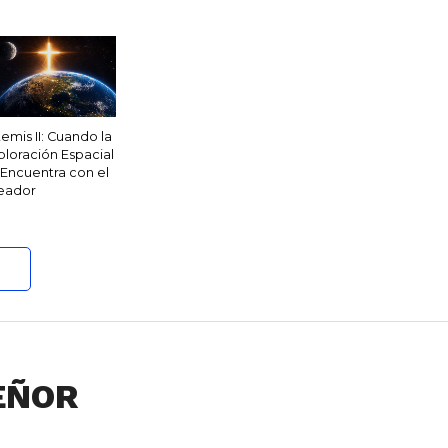
temis II: Cuando la
ploración Espacial
 Encuentra con el
eador
SEÑOR