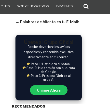
IONES
SOBRE NOSOTROS
IMÁGENES
→ Palabras de Aliento en tu E-Mail:
Únete al Grupo Oficial
Recibe devocionales, avisos
especiales y contenido exclusivo
directamente en tu correo.
Paso 1: Haz clic en el botón.
Paso 2: Inicia sesión con tu cuenta
de Google.
Paso 3: Presiona
“Unirse al
grupo”
.
Unirme Ahora
RECOMENDADOS