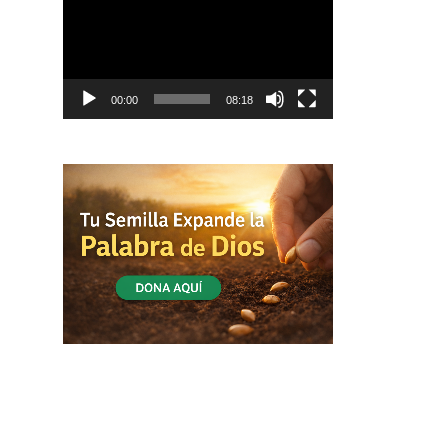
vídeo
00:00
08:18