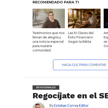
RECOMENDADO PARA TI
Testimonios que nos
Las 10 Claves del
Ar
llenan de alegría y
Éxito Financiero
Ex
una noticia especial
Según la Biblia
se
para nuestra
Cr
comunidad
HAGA CLIC PARA COMENTAR
DEVOCIONALES
Regocíjate en el 
By
Esteban Correa Editor