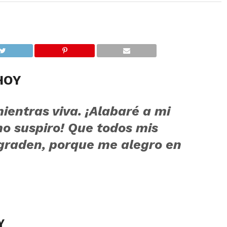
HOY
ientras viva. ¡Alabaré a mi
mo suspiro! Que todos mis
graden, porque me alegro en
Y