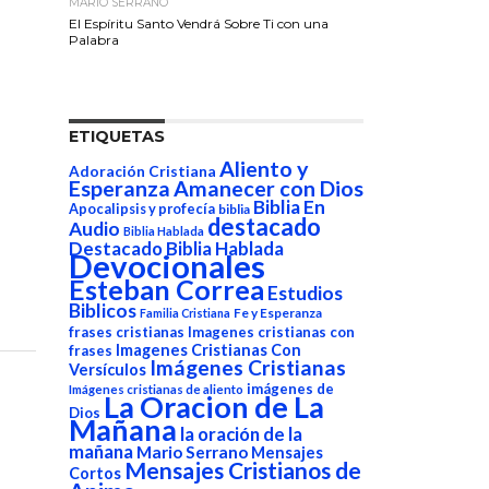
MARIO SERRANO
El Espíritu Santo Vendrá Sobre Ti con una
Palabra
ETIQUETAS
Aliento y
Adoración Cristiana
Esperanza
Amanecer con Dios
Biblia En
Apocalipsis y profecía
biblia
destacado
Audio
Biblia Hablada
Destacado Biblia Hablada
Devocionales
Esteban Correa
Estudios
Biblicos
Fe y Esperanza
Familia Cristiana
frases cristianas
Imagenes cristianas con
Imagenes Cristianas Con
frases
Imágenes Cristianas
Versículos
imágenes de
Imágenes cristianas de aliento
La Oracion de La
Dios
Mañana
la oración de la
mañana
Mario Serrano
Mensajes
Mensajes Cristianos de
Cortos