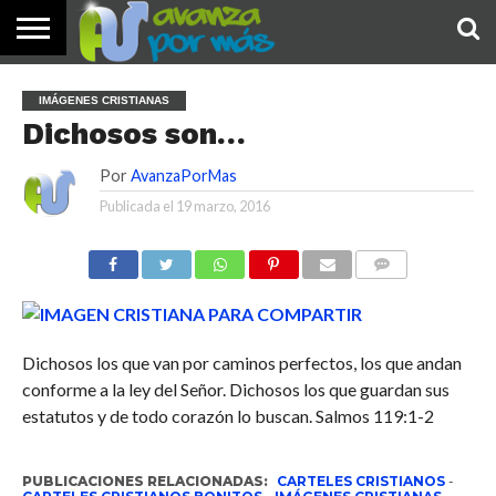
INICIO
PALABRA
DEVOCIONALES
NOTICIAS
TESTIMONIOS
ORACIONES
SOBRE
IMÁGENES
IMÁGENES CRISTIANAS
DE HOY
NOSOTROS
Dichosos son…
Por
AvanzaPorMas
Publicada el
19 marzo, 2016
COMENTARIOS
Dichosos los que van por caminos perfectos, los que andan
conforme a la ley del Señor. Dichosos los que guardan sus
estatutos y de todo corazón lo buscan. Salmos 119:1-2
PUBLICACIONES RELACIONADAS:
CARTELES CRISTIANOS
-