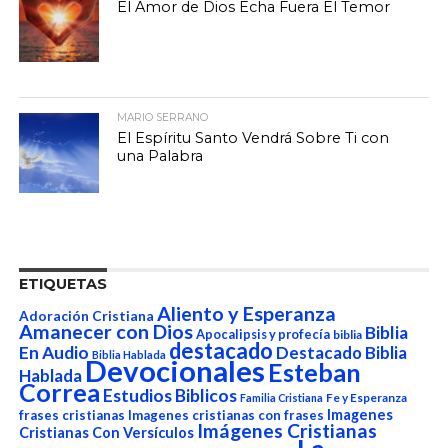
El Amor de Dios Echa Fuera El Temor
MARIO SERRANO
El Espíritu Santo Vendrá Sobre Ti con
una Palabra
ETIQUETAS
Aliento y Esperanza
Adoración Cristiana
Amanecer con Dios
Biblia
Apocalipsis y profecía
biblia
destacado
En Audio
Destacado Biblia
Biblia Hablada
Devocionales
Esteban
Hablada
Correa
Estudios Biblicos
Fe y Esperanza
Familia Cristiana
Imagenes
frases cristianas
Imagenes cristianas con frases
Imágenes Cristianas
Cristianas Con Versículos