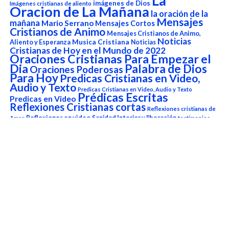
La
imágenes de Dios
Imágenes cristianas de aliento
Oracion de La Mañana
la oración de la
Mensajes
mañana
Mario Serrano
Mensajes Cortos
Cristianos de Animo
Mensajes Cristianos de Animo,
Noticias
Aliento y Esperanza
Musica Cristiana
Noticias
Cristianas de Hoy en el Mundo de 2022
Oraciones Cristianas Para Empezar el
Dia
Palabra de Dios
Oraciones Poderosas
Para Hoy
Predicas Cristianas en Video,
Audio y Texto
Predicas Cristianas en Video, Audio y Texto
Prédicas Escritas
Predicas en Video
Reflexiones Cristianas cortas
Reflexiones cristianas de
Reflexiones en video
Sanidad Interior y liberación
Amor
testimonios
versículo del
Testimonios Cristianos
Versículo del Dia de Hoy
día
Versículo del Día de Hoy
Reproductor
de
vídeo