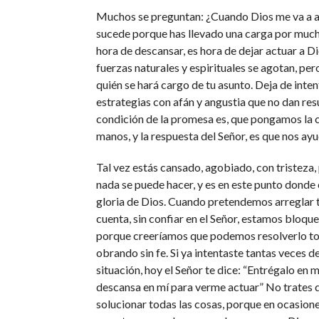
Muchos se preguntan: ¿Cuando Dios me va a a
sucede porque has llevado una carga por much
hora de descansar, es hora de dejar actuar a D
fuerzas naturales y espirituales se agotan, per
quién se hará cargo de tu asunto. Deja de inten
estrategias con afán y angustia que no dan resu
condición de la promesa es, que pongamos la 
manos, y la respuesta del Señor, es que nos ayu
Tal vez estás cansado, agobiado, con tristeza
nada se puede hacer, y es en este punto donde
gloria de Dios. Cuando pretendemos arreglar 
cuenta, sin confiar en el Señor, estamos bloqu
porque creeríamos que podemos resolverlo t
obrando sin fe. Si ya intentaste tantas veces 
situación, hoy el Señor te dice: “Entrégalo en 
descansa en mí para verme actuar” No trates 
solucionar todas las cosas, porque en ocasione