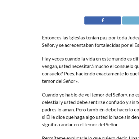
Entonces las iglesias tenían paz por toda Judea
Señor, y se acrecentaban fortalecidas por el E
Hay veces cuando la vida en este mundo es dif
vengan, usted necesitará mucho el consuelo qu
consuelo? Pues, haciendo exactamente lo que hi
temor del Señor».
Cuando yo hablo de «el temor del Señor», no es
celestial y usted debe sentirse confiado y sin
padres lo aman. Pero también debe hacerlo con
si Él le dice que haga algo usted lo hace sin d
significa andar en el temor del Señor.
Permítame explicarle lo que quiero decir. Una v