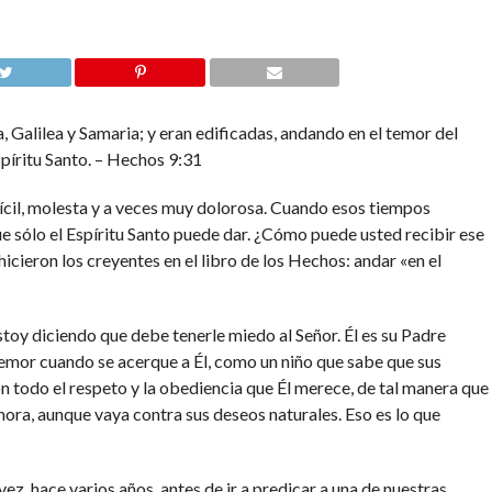
, Galilea y Samaria; y eran edificadas, andando en el temor del
spíritu Santo. – Hechos 9:31
ícil, molesta y a veces muy dolorosa. Cuando esos tiempos
e sólo el Espíritu Santo puede dar. ¿Cómo puede usted recibir ese
cieron los creyentes en el libro de los Hechos: andar «en el
toy diciendo que debe tenerle miedo al Señor. Él es su Padre
 temor cuando se acerque a Él, como un niño que sabe que sus
 todo el respeto y la obediencia que Él merece, de tal manera que
emora, aunque vaya contra sus deseos naturales. Eso es lo que
ez, hace varios años, antes de ir a predicar a una de nuestras