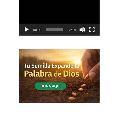
vídeo
00:00
08:18