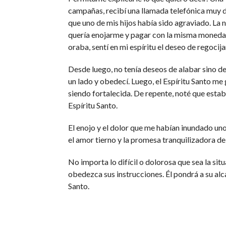
campañas, recibí una llamada telefónica muy d
que uno de mis hijos había sido agraviado. La 
quería enojarme y pagar con la misma moneda. 
oraba, sentí en mi espíritu el deseo de regocija
Desde luego, no tenía deseos de alabar sino de
un lado y obedecí. Luego, el Espíritu Santo me 
siendo fortalecida. De repente, noté que estab
Espíritu Santo.
El enojo y el dolor que me habían inundado u
el amor tierno y la promesa tranquilizadora del
No importa lo difícil o dolorosa que sea la sit
obedezca sus instrucciones. Él pondrá a su al
Santo.
«Dios de su angustia, Dios de su corazón»