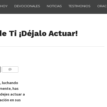
 HOY
DEVOCIONALES
NOTICIAS
TESTIMONIOS
ORAC
e Ti ¡Déjalo Actuar!
COMENTARIOS
n, luchando
lmente, has
 dejes actuar a
ación en sus