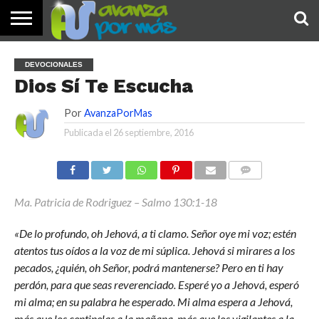
INICIO
PALABRA
DEVOCIONALES
NOTICIAS
TESTIMONIOS
ORACIONES
SOBRE
IMÁGENES
DEVOCIONALES
DE HOY
NOSOTROS
Dios Sí Te Escucha
Por
AvanzaPorMas
Publicada el
26 septiembre, 2016
COMENTARIOS
Ma. Patricia de Rodriguez – Salmo 130:1-18
«De lo profundo, oh Jehová, a ti clamo. Señor oye mi voz; estén
atentos tus oídos a la voz de mi súplica. Jehová si mirares a los
pecados, ¿quién, oh Señor, podrá mantenerse? Pero en ti hay
perdón, para que seas reverenciado. Esperé yo a Jehová, esperó
mi alma; en su palabra he esperado. Mi alma espera a Jehová,
más que los centinelas a la mañana, más que los vigilantes a la