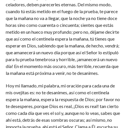
celadores, deben parecerles eternas. Del mismo modo,
cuando tú estás metido en el fuego de la prueba, te parece
que la mañana no va a llegar, que la noche ya no tiene doce
horas sino como cuarenta o cincuenta; sientes que estás
metido en un hueco muy profundo; pero no, déjame decirte
que así como el centinela espera la mañana, tú tienes que
esperar en Dios, sabiendo que la mañana, de hecho, vendrá;
que amanecerá un nuevo día porque así el Señor lo estipuló
para tu prueba tenebrosa y horrible, ¡amanecerá un nuevo
día! En el momento más oscuro, más terrible, recuerda que
la mañana está próxima a venir, no te desanimes.
Hoy mi llamado, mi palabra, mi oración para cada una de
mis ovejitas es: no te desanimes, así como el centinela
espera la mañana, espera la respuesta de Dios; por favor no
te desesperes, porque Dios es real, ¡Dios es real! tan cierto
como cada día que ves el sol y, aunque no lo veas, sabes que
ahí está, detrás de esas sombras oscuras; así mismo, no
importa la prueba, ahí está el Señor. Clama a Él, escucha su