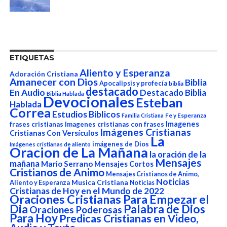
ETIQUETAS
Aliento y Esperanza
Adoración Cristiana
Amanecer con Dios
Biblia
Apocalipsis y profecía
biblia
destacado
En Audio
Destacado Biblia
Biblia Hablada
Devocionales
Esteban
Hablada
Correa
Estudios Biblicos
Fe y Esperanza
Familia Cristiana
Imagenes
frases cristianas
Imagenes cristianas con frases
Imágenes Cristianas
Cristianas Con Versículos
La
imágenes de Dios
Imágenes cristianas de aliento
Oracion de La Mañana
la oración de la
Mensajes
mañana
Mario Serrano
Mensajes Cortos
Cristianos de Animo
Mensajes Cristianos de Animo,
Noticias
Aliento y Esperanza
Musica Cristiana
Noticias
Cristianas de Hoy en el Mundo de 2022
Oraciones Cristianas Para Empezar el
Dia
Palabra de Dios
Oraciones Poderosas
Para Hoy
Predicas Cristianas en Video,