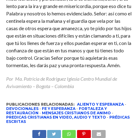
lento para la ira y grande en misericordia, porque eso dice tu
Palabra y nosotros lo hemos evidenciado. Señor: así como el
centinela espera la mañana y el guardia que vela por las
casas de otros espera que amanezca, yo te pido por tus hijos
que están en situaciones difíciles y están clamando a ti, para
que tú los llenes de fuerza y ellos puedan esperar en ti, con la
confianza de que están en tus manos y que tú tienes todo
bajo control. Gracias Señor porque tú aquietarás esas
tormentas, les darás paz y una pronta respuesta. Amén.
Por Ma. Patricia de Rodriguez Iglesia Centro Mundial de
Avivamiento – Bogota – Colombia
PUBLICACIONES RELACIONADAS:
ALIENTO Y ESPERANZA
-
DEVOCIONALES
-
FE Y ESPERANZA
-
FORTALEZA Y
RESTAURACIÓN
-
MENSAJES CRISTIANOS DE ANIMO
-
PREDICAS CRISTIANAS EN VIDEO, AUDIO Y TEXTO
-
PRÉDICAS
ESCRITAS