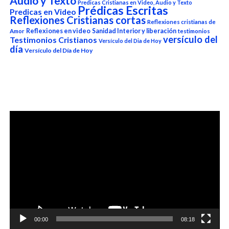
Audio y Texto
Predicas Cristianas en Video, Audio y Texto
Prédicas Escritas
Predicas en Video
Reflexiones Cristianas cortas
Reflexiones cristianas de
Reflexiones en video
Sanidad Interior y liberación
Amor
testimonios
versículo del
Testimonios Cristianos
Versículo del Dia de Hoy
día
Versículo del Día de Hoy
Reproductor
de
vídeo
00:00
08:18