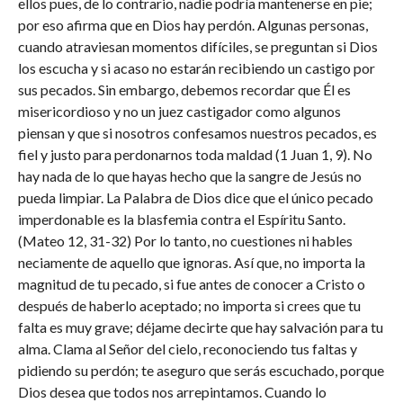
ellos pues, de lo contrario, nadie podría mantenerse en pie;
por eso afirma que en Dios hay perdón. Algunas personas,
cuando atraviesan momentos difíciles, se preguntan si Dios
los escucha y si acaso no estarán recibiendo un castigo por
sus pecados. Sin embargo, debemos recordar que Él es
misericordioso y no un juez castigador como algunos
piensan y que si nosotros confesamos nuestros pecados, es
fiel y justo para perdonarnos toda maldad (1 Juan 1, 9). No
hay nada de lo que hayas hecho que la sangre de Jesús no
pueda limpiar. La Palabra de Dios dice que el único pecado
imperdonable es la blasfemia contra el Espíritu Santo.
(Mateo 12, 31-32) Por lo tanto, no cuestiones ni hables
neciamente de aquello que ignoras. Así que, no importa la
magnitud de tu pecado, si fue antes de conocer a Cristo o
después de haberlo aceptado; no importa si crees que tu
falta es muy grave; déjame decirte que hay salvación para tu
alma. Clama al Señor del cielo, reconociendo tus faltas y
pidiendo su perdón; te aseguro que serás escuchado, porque
Dios desea que todos nos arrepintamos. Cuando lo