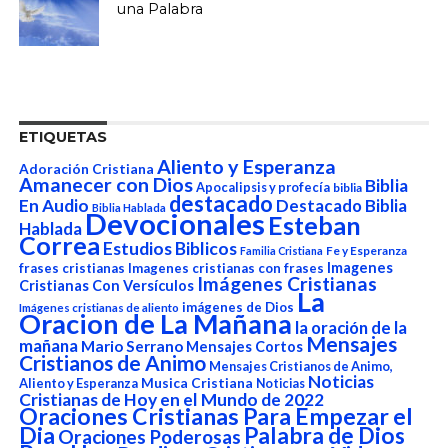
una Palabra
ETIQUETAS
Aliento y Esperanza
Adoración Cristiana
Amanecer con Dios
Biblia
Apocalipsis y profecía
biblia
destacado
En Audio
Destacado Biblia
Biblia Hablada
Devocionales
Esteban
Hablada
Correa
Estudios Biblicos
Fe y Esperanza
Familia Cristiana
Imagenes
frases cristianas
Imagenes cristianas con frases
Imágenes Cristianas
Cristianas Con Versículos
La
imágenes de Dios
Imágenes cristianas de aliento
Oracion de La Mañana
la oración de la
Mensajes
mañana
Mario Serrano
Mensajes Cortos
Cristianos de Animo
Mensajes Cristianos de Animo,
Noticias
Aliento y Esperanza
Musica Cristiana
Noticias
Cristianas de Hoy en el Mundo de 2022
Oraciones Cristianas Para Empezar el
Dia
Palabra de Dios
Oraciones Poderosas