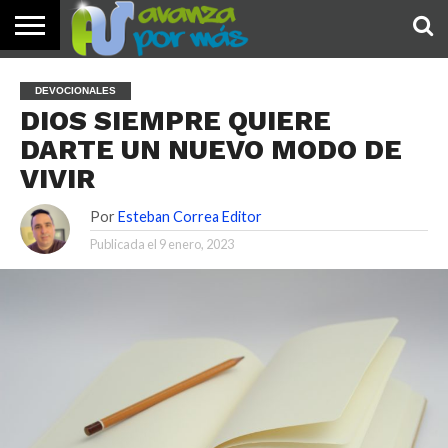
INICIO
PALABRA
DEVOCIONALES
NOTICIAS
TESTIMONIOS
ORACIONES
SOBRE
IMÁGENES
DEVOCIONALES
DE HOY
NOSOTROS
DIOS SIEMPRE QUIERE
DARTE UN NUEVO MODO DE
VIVIR
Por
Esteban Correa Editor
Publicada el
9 enero, 2023