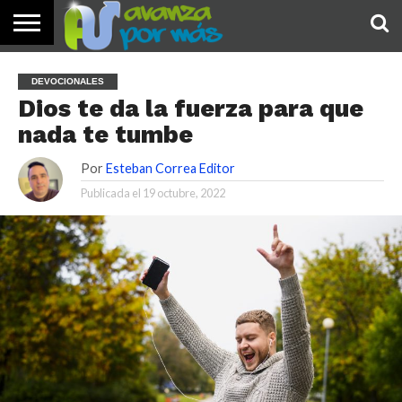
INICIO
PALABRA
DEVOCIONALES
NOTICIAS
TESTIMONIOS
ORACIONES
SOBRE
IMÁGENES
DEVOCIONALES
DE HOY
NOSOTROS
Dios te da la fuerza para que
nada te tumbe
Por
Esteban Correa Editor
Publicada el
19 octubre, 2022