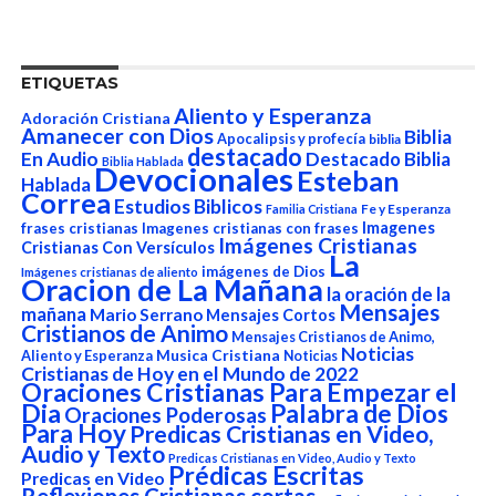
ETIQUETAS
Aliento y Esperanza
Adoración Cristiana
Amanecer con Dios
Biblia
Apocalipsis y profecía
biblia
destacado
En Audio
Destacado Biblia
Biblia Hablada
Devocionales
Esteban
Hablada
Correa
Estudios Biblicos
Fe y Esperanza
Familia Cristiana
Imagenes
frases cristianas
Imagenes cristianas con frases
Imágenes Cristianas
Cristianas Con Versículos
La
imágenes de Dios
Imágenes cristianas de aliento
Oracion de La Mañana
la oración de la
Mensajes
mañana
Mario Serrano
Mensajes Cortos
Cristianos de Animo
Mensajes Cristianos de Animo,
Noticias
Aliento y Esperanza
Musica Cristiana
Noticias
Cristianas de Hoy en el Mundo de 2022
Oraciones Cristianas Para Empezar el
Dia
Palabra de Dios
Oraciones Poderosas
Para Hoy
Predicas Cristianas en Video,
Audio y Texto
Predicas Cristianas en Video, Audio y Texto
Prédicas Escritas
Predicas en Video
Reflexiones Cristianas cortas