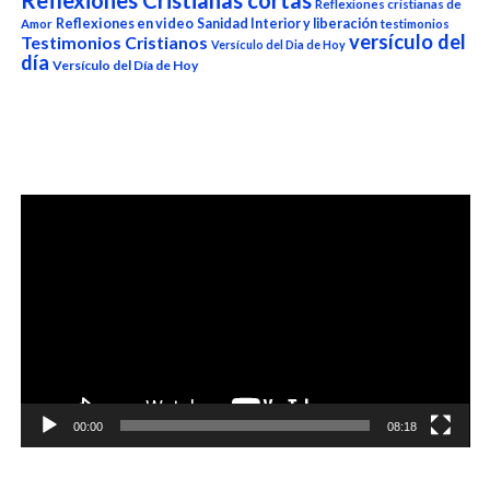
Reflexiones cristianas de
Reflexiones en video
Sanidad Interior y liberación
Amor
testimonios
versículo del
Testimonios Cristianos
Versículo del Dia de Hoy
día
Versículo del Día de Hoy
Reproductor
de
vídeo
00:00
08:18