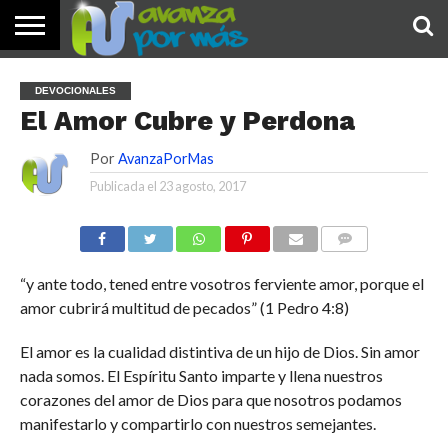
INICIO
PALABRA
DEVOCIONALES
NOTICIAS
TESTIMONIOS
ORACIONES
SOBRE
IMÁGENES
DEVOCIONALES
DE HOY
NOSOTROS
El Amor Cubre y Perdona
Por
AvanzaPorMas
Publicada el
23 agosto, 2017
COMENTARIOS
“y ante todo, tened entre vosotros ferviente amor, porque el
amor cubrirá multitud de pecados” (1 Pedro 4:8)
El amor es la cualidad distintiva de un hijo de Dios. Sin amor
nada somos. El Espíritu Santo imparte y llena nuestros
corazones del amor de Dios para que nosotros podamos
manifestarlo y compartirlo con nuestros semejantes.