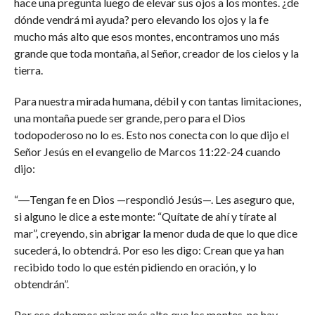
hace una pregunta luego de elevar sus ojos a los montes. ¿de
dónde vendrá mi ayuda? pero elevando los ojos y la fe
mucho más alto que esos montes, encontramos uno más
grande que toda montaña, al Señor, creador de los cielos y la
tierra.
Para nuestra mirada humana, débil y con tantas limitaciones,
una montaña puede ser grande, pero para el Dios
todopoderoso no lo es. Esto nos conecta con lo que dijo el
Señor Jesús en el evangelio de Marcos 11:22-24 cuando
dijo:
“―Tengan fe en Dios —respondió Jesús—. Les aseguro que,
si alguno le dice a este monte: “Quítate de ahí y tírate al
mar”, creyendo, sin abrigar la menor duda de que lo que dice
sucederá, lo obtendrá. Por eso les digo: Crean que ya han
recibido todo lo que estén pidiendo en oración, y lo
obtendrán”.
Por eso debemos mirar más alto que los montes, no hay