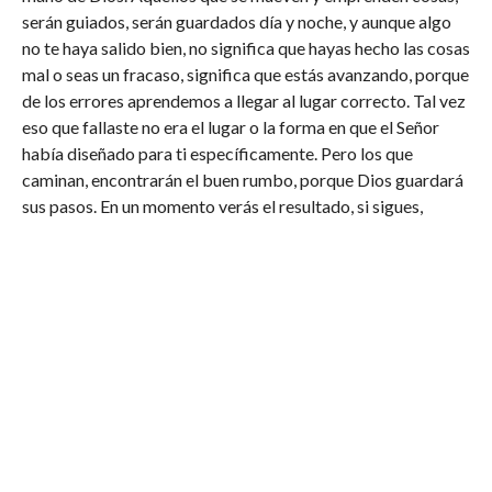
serán guiados, serán guardados día y noche, y aunque algo
no te haya salido bien, no significa que hayas hecho las cosas
mal o seas un fracaso, significa que estás avanzando, porque
de los errores aprendemos a llegar al lugar correcto. Tal vez
eso que fallaste no era el lugar o la forma en que el Señor
había diseñado para ti específicamente. Pero los que
caminan, encontrarán el buen rumbo, porque Dios guardará
sus pasos. En un momento verás el resultado, si sigues,
avanzas y pones tu esperanza en el creador, llegarás a
buenos resultados.
Por último vemos que no solo se limita a lugares, sino a los
tiempos, como nos guardó en el pasado, nos guarda en el
presente y lo hará en el futuro. Demos siempre gloria, honra
y alabanza a nuestro Padre, Él nos guardará desde ahora y
para siempre.
#3 Oración final