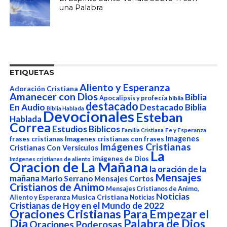
una Palabra
ETIQUETAS
Aliento y Esperanza
Adoración Cristiana
Amanecer con Dios
Biblia
Apocalipsis y profecía
biblia
destacado
En Audio
Destacado Biblia
Biblia Hablada
Devocionales
Esteban
Hablada
Correa
Estudios Biblicos
Fe y Esperanza
Familia Cristiana
Imagenes
frases cristianas
Imagenes cristianas con frases
Imágenes Cristianas
Cristianas Con Versículos
La
imágenes de Dios
Imágenes cristianas de aliento
Oracion de La Mañana
la oración de la
Mensajes
mañana
Mario Serrano
Mensajes Cortos
Cristianos de Animo
Mensajes Cristianos de Animo,
Noticias
Aliento y Esperanza
Musica Cristiana
Noticias
Cristianas de Hoy en el Mundo de 2022
Oraciones Cristianas Para Empezar el
Dia
Palabra de Dios
Oraciones Poderosas