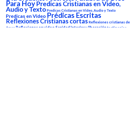
Para Hoy
Predicas Cristianas en Video,
Audio y Texto
Predicas Cristianas en Video, Audio y Texto
Prédicas Escritas
Predicas en Video
Reflexiones Cristianas cortas
Reflexiones cristianas de
Reflexiones en video
Sanidad Interior y liberación
Amor
testimonios
versículo del
Testimonios Cristianos
Versículo del Dia de Hoy
día
Versículo del Día de Hoy
Reproductor
de
vídeo