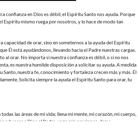
a confianza en Dios es débil, el Espíritu Santo nos ayuda. Porque
 Espíritu mismo ruega por nosotros, y lo hace de modo tan
 capacidad de orar, sino en someternos a la ayuda del Espíritu
ue Él está ayudándonos, llevando hacia el Padre nuestras cargas.
 al orar. No importa si nuestra confianza es débil, o si no nos
nta, es nuestra humilde disposición a solicitar su ayuda. A medida
u Santo, nuestra fe, conocimiento y fortaleza crecen más y más. Él
amente. Solicita siempre la ayuda el Espíritu Santo para orar, tu
 todas las áreas de mi vida; llena mi mente, mi corazón, mi cuerpo,
me a buscar a Dios el Padre, unge mis oraciones, dame
 el don de tu Espíritu Santo, recibo su llenura ahora, en el nombre