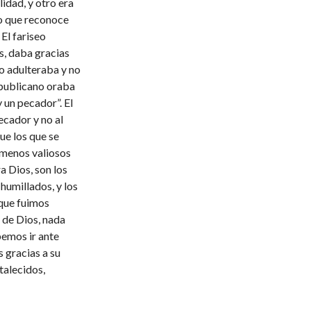
lidad, y otro era
do que reconoce
El fariseo
s, daba gracias
o adulteraba y no
 publicano oraba
 un pecador”. El
ecador y no al
ue los que se
 menos valiosos
a Dios, son los
humillados, y los
que fuimos
 de Dios, nada
bemos ir ante
 gracias a su
talecidos,