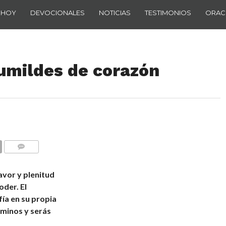
 HOY
DEVOCIONALES
NOTICIAS
TESTIMONIOS
ORAC
humildes de corazón
COMENTARIOS
favor y plenitud
oder. El
ía en su propia
aminos y serás