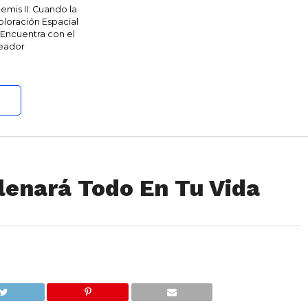
temis II: Cuando la
ploración Espacial
 Encuentra con el
eador
Llenará Todo En Tu Vida