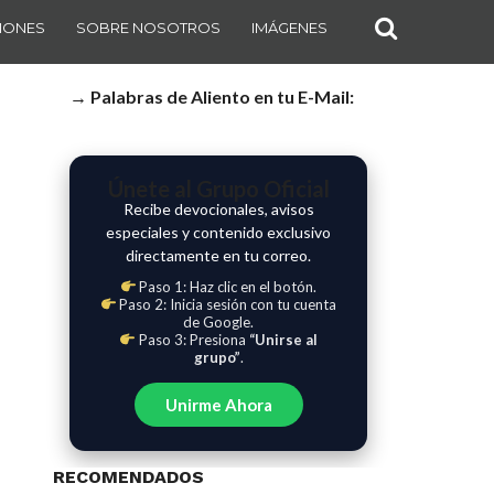
IONES
SOBRE NOSOTROS
IMÁGENES
→ Palabras de Aliento en tu E-Mail:
Únete al Grupo Oficial
Recibe devocionales, avisos
especiales y contenido exclusivo
directamente en tu correo.
Paso 1: Haz clic en el botón.
Paso 2: Inicia sesión con tu cuenta
de Google.
Paso 3: Presiona
“Unirse al
grupo”
.
Unirme Ahora
RECOMENDADOS