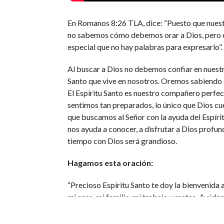
En Romanos 8:26 TLA, dice: “Puesto que nuestr
no sabemos cómo debemos orar a Dios, pero el
especial que no hay palabras para expresarlo”.
Al buscar a Dios no debemos confiar en nuestra
Santo que vive en nosotros. Oremos sabiendo q
El Espíritu Santo es nuestro compañero perfecto
sentimos tan preparados, lo único que Dios cue
que buscamos al Señor con la ayuda del Espírit
nos ayuda a conocer, a disfrutar a Dios profund
tiempo con Dios será grandioso.
Hagamos esta oración:
“Precioso Espíritu Santo te doy la bienvenida a
mi casa, mi familia, mi trabajo y metas. Ayúda
discernimiento para este día. Gracias Padre por
de Jesús. Amén”.