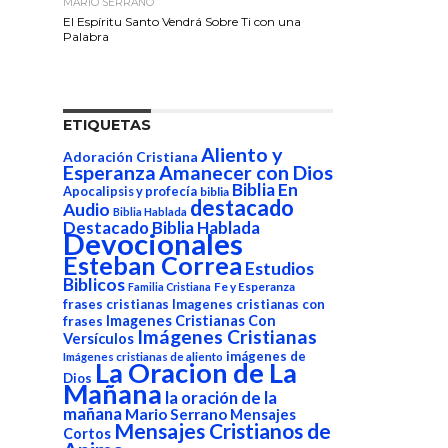
MARIO SERRANO
El Espíritu Santo Vendrá Sobre Ti con una
Palabra
ETIQUETAS
Aliento y
Adoración Cristiana
Esperanza
Amanecer con Dios
Biblia En
Apocalipsis y profecía
biblia
destacado
Audio
Biblia Hablada
Destacado Biblia Hablada
Devocionales
Esteban Correa
Estudios
Biblicos
Fe y Esperanza
Familia Cristiana
frases cristianas
Imagenes cristianas con
Imagenes Cristianas Con
frases
Imágenes Cristianas
Versículos
imágenes de
Imágenes cristianas de aliento
La Oracion de La
Dios
Mañana
la oración de la
mañana
Mario Serrano
Mensajes
Mensajes Cristianos de
Cortos