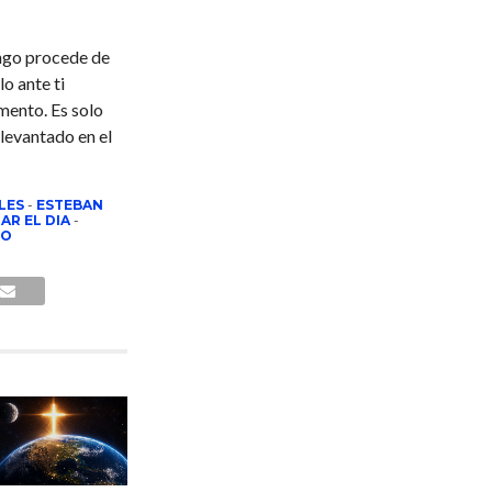
engo procede de
o ante ti
mento. Es solo
levantado en el
LES
-
ESTEBAN
AR EL DIA
-
TO