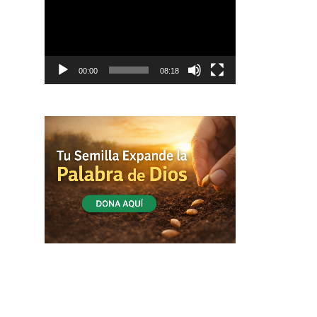
vídeo
00:00
08:18