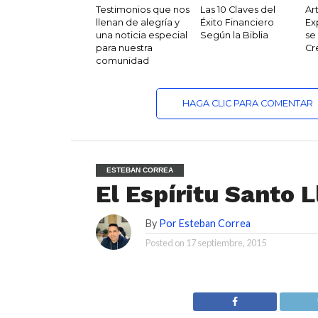
Testimonios que nos
Las 10 Claves del
Ar
llenan de alegría y
Éxito Financiero
Ex
una noticia especial
Según la Biblia
se
para nuestra
Cr
comunidad
HAGA CLIC PARA COMENTAR
ESTEBAN CORREA
El Espíritu Santo 
By
Por Esteban Correa
Posted on
17 septiembre, 2015