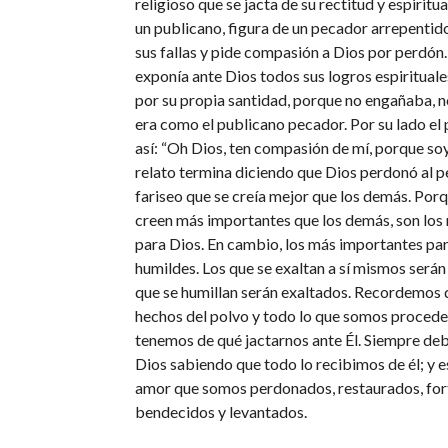
religioso que se jacta de su rectitud y espiritua
un publicano, figura de un pecador arrepenti
sus fallas y pide compasión a Dios por perdón. 
exponía ante Dios todos sus logros espirituale
por su propia santidad, porque no engañaba, n
era como el publicano pecador. Por su lado el
así: “Oh Dios, ten compasión de mí, porque soy
relato termina diciendo que Dios perdonó al p
fariseo que se creía mejor que los demás. Porq
creen más importantes que los demás, son los
para Dios. En cambio, los más importantes par
humildes. Los que se exaltan a sí mismos serán 
que se humillan serán exaltados. Recordemos 
hechos del polvo y todo lo que somos procede
tenemos de qué jactarnos ante Él. Siempre de
Dios sabiendo que todo lo recibimos de él; y es
amor que somos perdonados, restaurados, for
bendecidos y levantados.