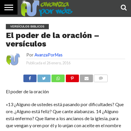
INICIO
PALABRA
DEVOCIONALES
NOTICIAS
TESTIMONIOS
ORACIONES
SOBRE
IMÁGENES
VERSÍCULOS BIBLICOS
DE HOY
NOSOTROS
El poder de la oración –
versículos
Por
AvanzaPorMas
Publicada el
26 enero, 2016
COMENTARIOS
El poder de la oración
«13 ¿Alguno de ustedes está pasando por dificultades? Que
ore. ¿Alguno está feliz? Que cante alabanzas. 14 ¿Alguno
está enfermo? Que llame a los ancianos de la iglesia, para
que vengan y oren por él y lo unjan con aceite en el nombre