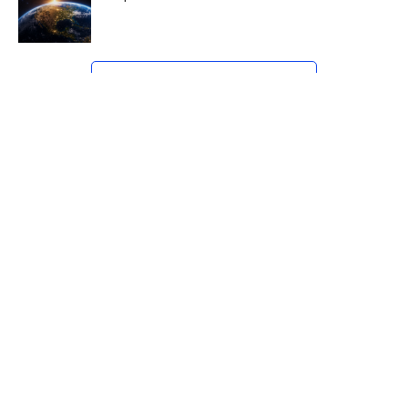
CLICK TO COMMENT
→ Palabras de Aliento en tu E-Mail:
Únete al Grupo Oficial
Recibe devocionales, avisos especiales y contenido
exclusivo directamente en tu correo.
Paso 1: Haz clic en el botón.
Paso 2: Inicia sesión con tu cuenta de Google.
Paso 3: Presiona
“Unirse al grupo”
.
Unirme Ahora