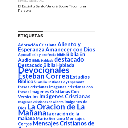
MARIO SERRANO
El Espíritu Santo Vendrá Sobre Ti con una
Palabra
ETIQUETAS
Aliento y
Adoración Cristiana
Esperanza
Amanecer con Dios
Biblia En
Apocalipsis y profecía
biblia
destacado
Audio
Biblia Hablada
Destacado Biblia Hablada
Devocionales
Esteban Correa
Estudios
Biblicos
Fe y Esperanza
Familia Cristiana
frases cristianas
Imagenes cristianas con
Imagenes Cristianas Con
frases
Imágenes Cristianas
Versículos
imágenes de
Imágenes cristianas de aliento
La Oracion de La
Dios
Mañana
la oración de la
mañana
Mario Serrano
Mensajes
Mensajes Cristianos de
Cortos