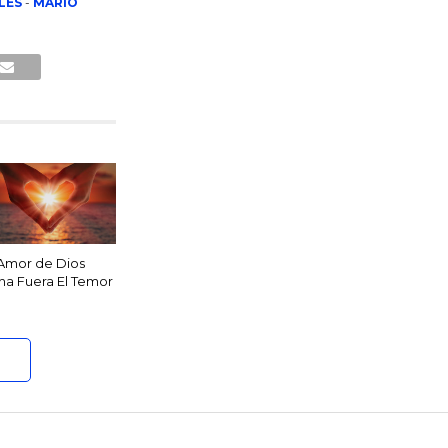
LES
-
MARIO
 Amor de Dios
ha Fuera El Temor