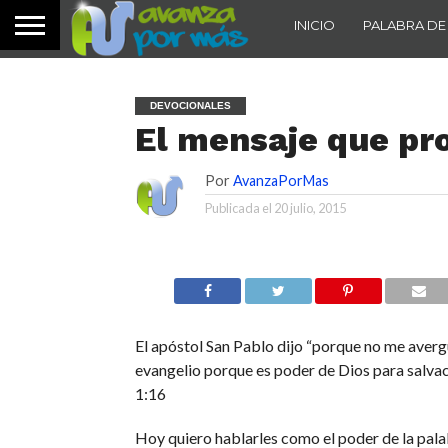
INICIO
PALABRA DE
DEVOCIONALES
El mensaje que pr
Por
AvanzaPorMas
Publicada el
20 julio, 2015
El apóstol San Pablo dijo “porque no me aver
evangelio porque es poder de Dios para salv
1:16
Hoy quiero hablarles como el poder de la pala