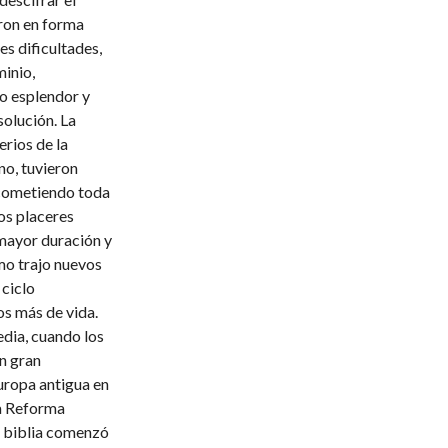
aron en forma
s dificultades,
inio,
o esplendor y
solución. La
rios de la
no, tuvieron
 cometiendo toda
los placeres
 mayor duración y
smo trajo nuevos
 ciclo
os más de vida.
dia, cuando los
en gran
uropa antigua en
la Reforma
la biblia comenzó