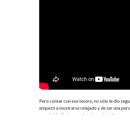
Pero contar con ese tesoro, no sólo le dio se
empezó a mostrarse relajado y de ser una pers
agradable. Su temor e intolerancia dejaron paso
vida como una experiencia hermosa y feliz, sa
frente.