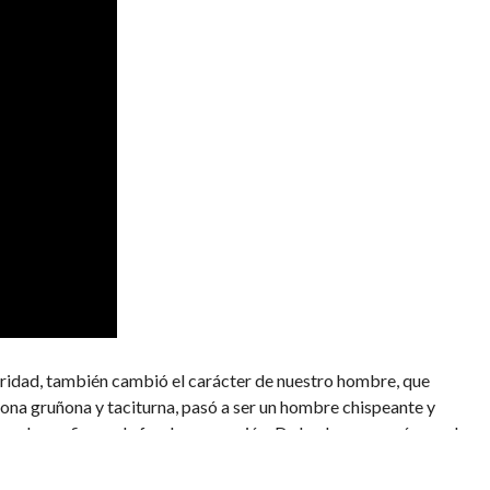
guridad, también cambió el carácter de nuestro hombre, que
ona gruñona y taciturna, pasó a ser un hombre chispeante y
 a la confianza, la fe y la compasión. De hecho, empezó a ver la
biendo que, aunque lleguen cosas duras, sería capaz de hacerles