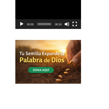
vídeo
00:00
08:18