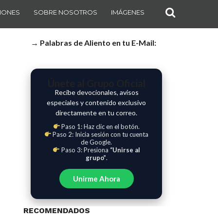
IONES
SOBRE NOSOTROS
IMÁGENES
→ Palabras de Aliento en tu E-Mail:
Únete al Grupo Oficial
Recibe devocionales, avisos
especiales y contenido exclusivo
directamente en tu correo.
Paso 1: Haz clic en el botón.
Paso 2: Inicia sesión con tu cuenta
de Google.
Paso 3: Presiona
“Unirse al
grupo”
.
Unirme Ahora
RECOMENDADOS