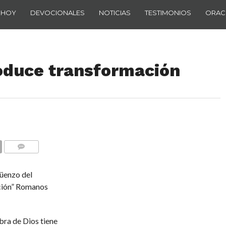
 HOY
DEVOCIONALES
NOTICIAS
TESTIMONIOS
ORAC
oduce transformación
COMENTARIOS
güenzo del
ación” Romanos
bra de Dios tiene