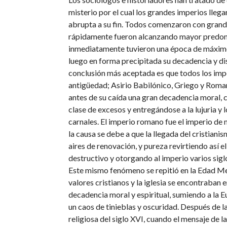
misterio por el cual los grandes imperios lleg
abrupta a su fin. Todos comenzaron con grande
rápidamente fueron alcanzando mayor predom
inmediatamente tuvieron una época de máxim
luego en forma precipitada su decadencia y di
conclusión más aceptada es que todos los impe
antigüedad; Asirio Babilónico, Griego y Roma
antes de su caída una gran decadencia moral,
clase de excesos y entregándose a la lujuria y 
carnales. El imperio romano fue el imperio de
la causa se debe a que la llegada del cristiani
aires de renovación, y pureza revirtiendo así el
destructivo y otorgando al imperio varios sigl
Este mismo fenómeno se repitió en la Edad Me
valores cristianos y la iglesia se encontraban 
decadencia moral y espiritual, sumiendo a la E
un caos de tinieblas y oscuridad. Después de 
religiosa del siglo XVI, cuando el mensaje de 