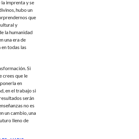
 la imprenta y se
divinos, hubo un
sorprendernos que
ultural y
de la humanidad
en una era de
 en todas las
nsformación. Si
e crees que le
 ponerla en
d, en el trabajo si
 resultados serán
 enseñanzas no es
ren un cambio, una
uturo lleno de