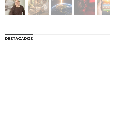
DESTACADOS
REFLEXIONES CRISTIANAS DE AMOR ESCRITAS
Empezando Tu Día Con el Poder de
Dios
MARIO SERRANO
El Amor de Dios Echa Fuera El Temor
MARIO SERRANO