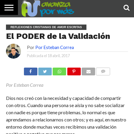
INICIO
PALABRA
DEVOCIONALES
NOTICIAS
TESTIMONIOS
ORACIONES
SOBRE
IMÁGENES
REFLEXIONES CRISTIANAS DE AMOR ESCRITAS
DE HOY
NOSOTROS
El PODER de la Validación
Por
Por Esteban Correa
Publicada el
18 abril, 2017
COMENTARIOS
Por Esteban Correa
Dios nos creó con la necesidad y capacidad de compartir
con otros. Cuando una persona se aísla y no sabe socializar
con nadie es porque tiene problemas, lo normal es que
aprendamos a relacionarnos con otros; y es aquí, en nuestro
entorno donde muchas veces recibimos una validación
positiva o negativa que nos marca.