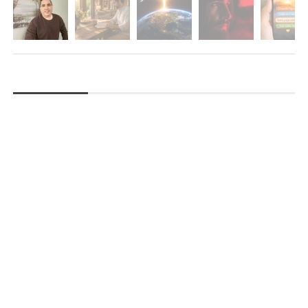
DESTACADOS
REFLEXIONES CRISTIANAS DE AMOR ESCRITAS
Empezando Tu Día Con el Poder de
Dios
MARIO SERRANO
El Amor de Dios Echa Fuera El Temor
MARIO SERRANO