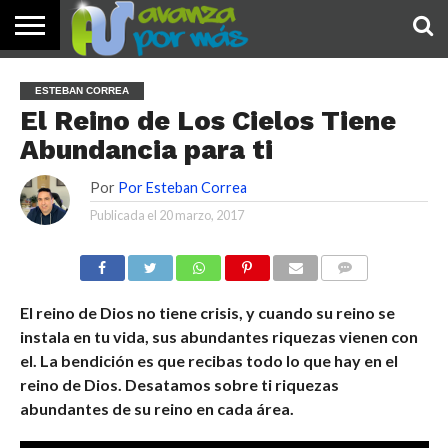
INICIO
PALABRA
DEVOCIONALES
NOTICIAS
TESTIMONIOS
ORACIONES
SOBRE
IMÁGENES
ESTEBAN CORREA
DE HOY
NOSOTROS
El Reino de Los Cielos Tiene
Abundancia para ti
Por
Por Esteban Correa
Publicada el
20 marzo, 2017
COMENTARIOS
El reino de Dios no tiene crisis, y cuando su reino se
instala en tu vida, sus abundantes riquezas vienen con
el. La bendición es que recibas todo lo que hay en el
reino de Dios. Desatamos sobre ti riquezas
abundantes de su reino en cada área.