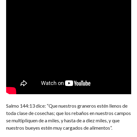
Salmo 144:13 dice: “Que nuestros graneros estén llenos de
toda clase de cosechas; que los rebaños en nuestros campos
se multipliquen de a miles, y hasta de a diez miles, y que
nuestros bueyes estén muy cargados de alimentos”.