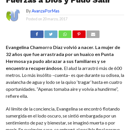
Fuerzas a Dios y Pudo Salir
By
AvanzaPorMas
Posted on
20 marzo, 2017
Evangelina Chamorro Díaz volvió a nacer. La mujer de
32 años que fue arrastrada por un huaico en Punta
Hermosa ya pudo abrazar a sus familiares y se
encuentra recuperándose.
El alud la arrastró más de 600
metros. Lo más insólito –cuenta– es que durante su odisea, la
avalancha de agua y lodo se la quiso ‘tragar’ hasta en cuatro
oportunidades. “Apenas tomaba aire y volvía a hundirme”,
refiere ella.
Al límite de la conciencia, Evangelina se encontró flotando
sumergida en el lodo oscuro, se sintió embargada por un
sentimiento de paz y bienestar, se imaginó muerta o por
morir. En cualquier caso, se entregó al posible final porque