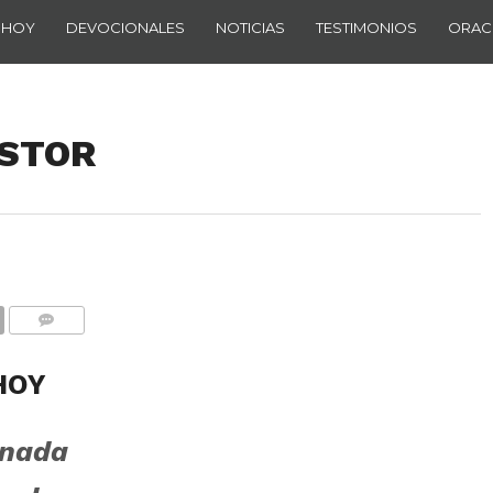
 HOY
DEVOCIONALES
NOTICIAS
TESTIMONIOS
ORAC
ASTOR
COMENTARIOS
HOY
 nada