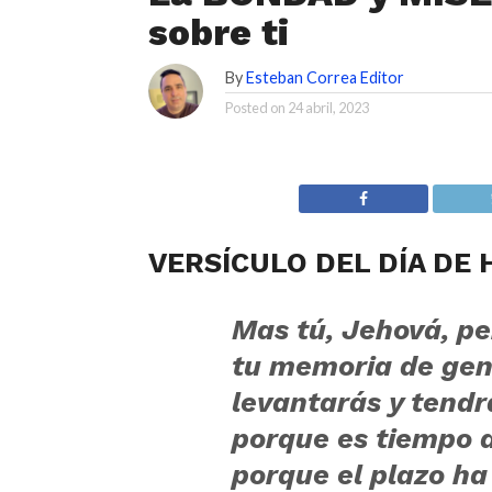
sobre ti
By
Esteban Correa Editor
Posted on
24 abril, 2023
VERSÍCULO DEL DÍA DE 
Mas tú, Jehová, p
tu memoria de gen
levantarás y tendr
p
orque es tiempo d
porque el plazo ha