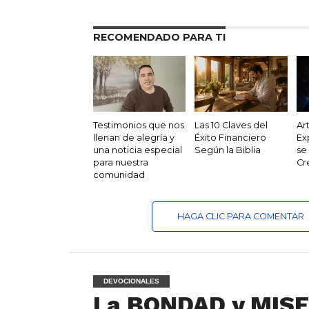
RECOMENDADO PARA TI
Testimonios que nos
Las 10 Claves del
Ar
llenan de alegría y
Éxito Financiero
Ex
una noticia especial
Según la Biblia
se
para nuestra
Cr
comunidad
HAGA CLIC PARA COMENTAR
DEVOCIONALES
La BONDAD y MISE