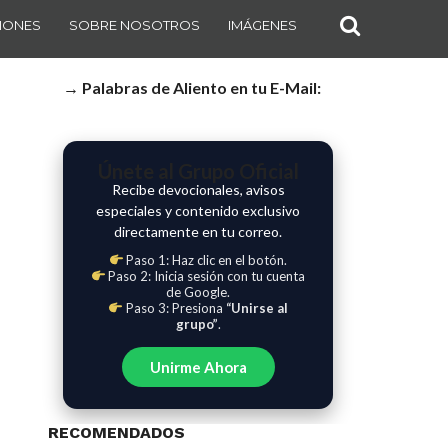
IONES
SOBRE NOSOTROS
IMÁGENES
→ Palabras de Aliento en tu E-Mail:
Únete al Grupo Oficial
Recibe devocionales, avisos
especiales y contenido exclusivo
directamente en tu correo.
Paso 1: Haz clic en el botón.
Paso 2: Inicia sesión con tu cuenta
de Google.
Paso 3: Presiona
“Unirse al
grupo”
.
Unirme Ahora
RECOMENDADOS