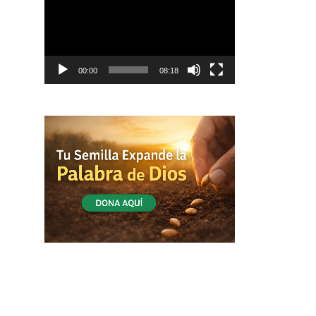
vídeo
00:00
08:18