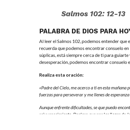
Salmos 102: 12-13
PALABRA DE DIOS PARA HO
Al leer el Salmos 102, podemos entender que es
recuerda que podemos encontrar consuelo en la 
súplicas, está siempre cerca de ti para guiar
desesperación, podemos encontrar consuelo en
Realiza esta oración:
«Padre del Cielo, me acerco a ti en esta mañana p
fuerzas para perseverar y me llenes de esperanza
Aunque enfrente dificultades, se que puedo encont
rejuvenecimiento. Declaro que por las llagas de Je
Gracias Señor, por tu misericordia, en el Nombre