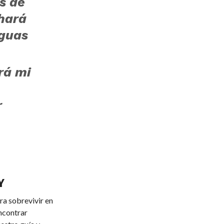
s de
hará
guas
rá mi
r
Y
ara sobrevivir en
ncontrar