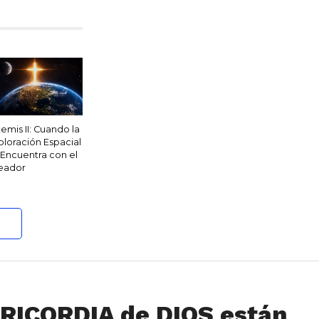
temis II: Cuando la
ploración Espacial
 Encuentra con el
eador
RICORDIA de DIOS están