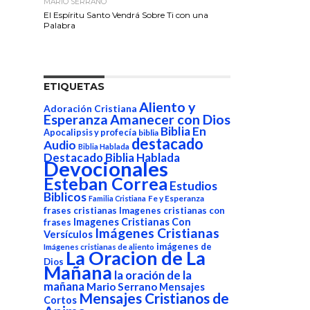
MARIO SERRANO
El Espíritu Santo Vendrá Sobre Ti con una
Palabra
ETIQUETAS
Aliento y
Adoración Cristiana
Esperanza
Amanecer con Dios
Biblia En
Apocalipsis y profecía
biblia
destacado
Audio
Biblia Hablada
Destacado Biblia Hablada
Devocionales
Esteban Correa
Estudios
Biblicos
Fe y Esperanza
Familia Cristiana
frases cristianas
Imagenes cristianas con
Imagenes Cristianas Con
frases
Imágenes Cristianas
Versículos
imágenes de
Imágenes cristianas de aliento
La Oracion de La
Dios
Mañana
la oración de la
mañana
Mario Serrano
Mensajes
Mensajes Cristianos de
Cortos