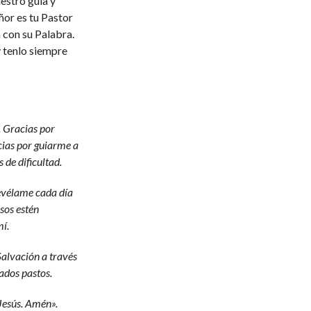
uestro guía y
ñor es tu Pastor
 con su Palabra.
 tenlo siempre
. Gracias por
ias por guiarme a
 de dificultad.
evélame cada día
sos estén
í.
Salvación a través
ados pastos.
 Jesús. Amén».