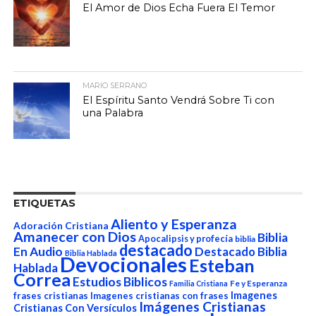
El Amor de Dios Echa Fuera El Temor
MARIO SERRANO
El Espíritu Santo Vendrá Sobre Ti con
una Palabra
ETIQUETAS
Aliento y Esperanza
Adoración Cristiana
Amanecer con Dios
Biblia
Apocalipsis y profecía
biblia
destacado
En Audio
Destacado Biblia
Biblia Hablada
Devocionales
Esteban
Hablada
Correa
Estudios Biblicos
Fe y Esperanza
Familia Cristiana
Imagenes
frases cristianas
Imagenes cristianas con frases
Imágenes Cristianas
Cristianas Con Versículos