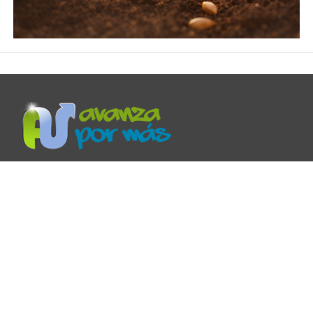
Avanza por Más es un ministerio que provee recursos,
reflexiones y mensajes de aliento para tu vida cristiana.