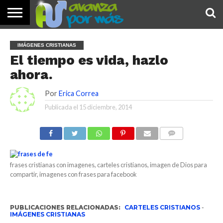
INICIO
PALABRA
DEVOCIONALES
NOTICIAS
TESTIMONIOS
ORACIONES
SOBRE
IMÁGENES
IMÁGENES CRISTIANAS
DE HOY
NOSOTROS
El tiempo es vida, hazlo
ahora.
Por
Erica Correa
Publicada el
15 diciembre, 2014
COMENTARIOS
frases cristianas con imagenes, carteles cristianos, imagen de Dios para
compartir, imagenes con frases para facebook
PUBLICACIONES RELACIONADAS:
CARTELES CRISTIANOS
-
IMÁGENES CRISTIANAS