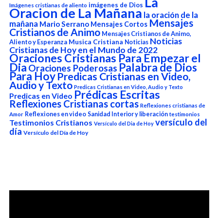
La
imágenes de Dios
Imágenes cristianas de aliento
Oracion de La Mañana
la oración de la
Mensajes
mañana
Mario Serrano
Mensajes Cortos
Cristianos de Animo
Mensajes Cristianos de Animo,
Noticias
Aliento y Esperanza
Musica Cristiana
Noticias
Cristianas de Hoy en el Mundo de 2022
Oraciones Cristianas Para Empezar el
Dia
Palabra de Dios
Oraciones Poderosas
Para Hoy
Predicas Cristianas en Video,
Audio y Texto
Predicas Cristianas en Video, Audio y Texto
Prédicas Escritas
Predicas en Video
Reflexiones Cristianas cortas
Reflexiones cristianas de
Reflexiones en video
Sanidad Interior y liberación
Amor
testimonios
versículo del
Testimonios Cristianos
Versículo del Dia de Hoy
día
Versículo del Día de Hoy
Reproductor
de
vídeo