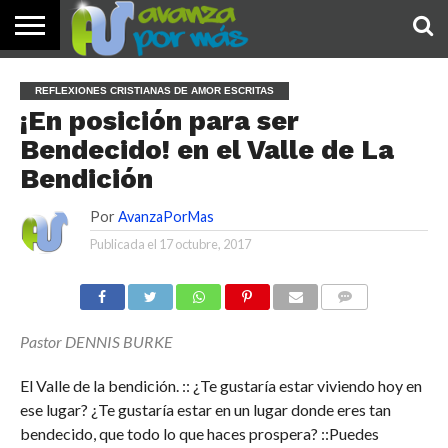
INICIO
PALABRA
DEVOCIONALES
NOTICIAS
TESTIMONIOS
ORACIONES
SOBRE
IMÁGENES
REFLEXIONES CRISTIANAS DE AMOR ESCRITAS
DE HOY
NOSOTROS
¡En posición para ser
Bendecido! en el Valle de La
Bendición
Por
AvanzaPorMas
Publicada el
17 octubre, 2017
COMENTARIOS
Pastor DENNIS BURKE
El Valle de la bendición. :: ¿Te gustaría estar viviendo hoy en
ese lugar? ¿Te gustaría estar en un lugar donde eres tan
bendecido, que todo lo que haces prospera? ::Puedes