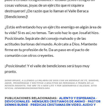
cosas valiosas, joyas de un ejército que ni siquiera
destruyeron! ¡De razón que lo llaman el Valle Beraca
[Bendiciones]!
¿Estás enfrentando hoy un ejército enemigo en algún área de
tu vida? Si es así, no temas. Tan solo haz lo que Josafat hizo.
Posiciónate. Sepárate del consejo malvado y de las
actitudes burlonas del mundo. Acércate a Dios. Mantente
firme en tu profesión de fe. Da un paso en el pacto de
comunión con otros creyentes.
¡Posiciónate! Y el valle de bendiciones será tuyo muy
pronto.
DENIS BRUKE, A LLEVADO LA PALABRA DE DIOS CON UN MENSAJE DE FE, SANIDAD,
AMOR, PROSPERIDAD Y RECTITUD A MULTITUD DE PERSONAS A TRAVÉS DE LA
REVISTA INSIGHTS: THE WAY TO A NEW LIFE Y POR SEMINARIOS E IGLESIAS. SITIO
OFICIAL DENNISBURKEMINISTRIES.ORG
PUBLICACIONES RELACIONADAS:
ALIENTO Y ESPERANZA
-
DEVOCIONALES
-
MENSAJES CRISTIANOS DE ANIMO
-
PASTOR
DENNIS BURKE
-
PREDICAS CRISTIANAS EN VIDEO, AUDIO Y