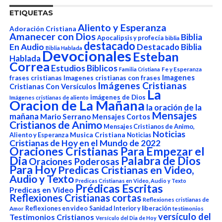
ETIQUETAS
Aliento y Esperanza
Adoración Cristiana
Amanecer con Dios
Biblia
Apocalipsis y profecía
biblia
destacado
En Audio
Destacado Biblia
Biblia Hablada
Devocionales
Esteban
Hablada
Correa
Estudios Biblicos
Fe y Esperanza
Familia Cristiana
Imagenes
frases cristianas
Imagenes cristianas con frases
Imágenes Cristianas
Cristianas Con Versículos
La
imágenes de Dios
Imágenes cristianas de aliento
Oracion de La Mañana
la oración de la
Mensajes
mañana
Mario Serrano
Mensajes Cortos
Cristianos de Animo
Mensajes Cristianos de Animo,
Noticias
Aliento y Esperanza
Musica Cristiana
Noticias
Cristianas de Hoy en el Mundo de 2022
Oraciones Cristianas Para Empezar el
Dia
Palabra de Dios
Oraciones Poderosas
Para Hoy
Predicas Cristianas en Video,
Audio y Texto
Predicas Cristianas en Video, Audio y Texto
Prédicas Escritas
Predicas en Video
Reflexiones Cristianas cortas
Reflexiones cristianas de
Reflexiones en video
Sanidad Interior y liberación
Amor
testimonios
versículo del
Testimonios Cristianos
Versículo del Dia de Hoy