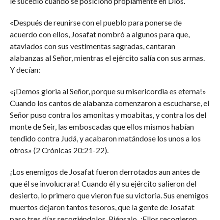
le sucedió cuando se posicionó propiamente en Dios.
«Después de reunirse con el pueblo para ponerse de
acuerdo con ellos, Josafat nombró a algunos para que,
ataviados con sus vestimentas sagradas, cantaran
alabanzas al Señor, mientras el ejército salía con sus armas.
Y decían:
«¡Demos gloria al Señor, porque su misericordia es eterna!»
Cuando los cantos de alabanza comenzaron a escucharse, el
Señor puso contra los amonitas y moabitas, y contra los del
monte de Seir, las emboscadas que ellos mismos habían
tendido contra Judá, y acabaron matándose los unos a los
otros» (2 Crónicas 20:21-22).
¡Los enemigos de Josafat fueron derrotados aun antes de
que él se involucrara! Cuando él y su ejército salieron del
desierto, lo primero que vieron fue su victoria. Sus enemigos
muertos dejaron tantos tesoros, que la gente de Josafat
paso tres días recogiéndolos. Piénsalo. ¡Ellos recogieron