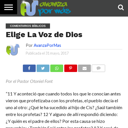
INICIO
PALABRA
DEVOCIONALES
NOTICIAS
TESTIMONIOS
ORACIONES
SOBRE
IMÁGENES
COMENTARIOS BÍBLICOS
DE HOY
NOSOTROS
Elige La Voz de Dios
Por
AvanzaPorMas
Publicada el
31 mayo, 2017
COMENTARIOS
Por el Pastor Otoniel Font
“11 Y aconteció que cuando todos los que le conocían antes
vieron que profetizaba con los profetas, el pueblo decía el
uno al otro: ¿Qué le ha sucedido al hijo de Cis? ¿Saúl también
entre los profetas? 12 Y alguno de allí respondió diciendo:
¿Y quién es el padre de ellos? Por esta causa se hizo
proverbio: ¿También Saúl entre los profetas? 13 Y cesó de