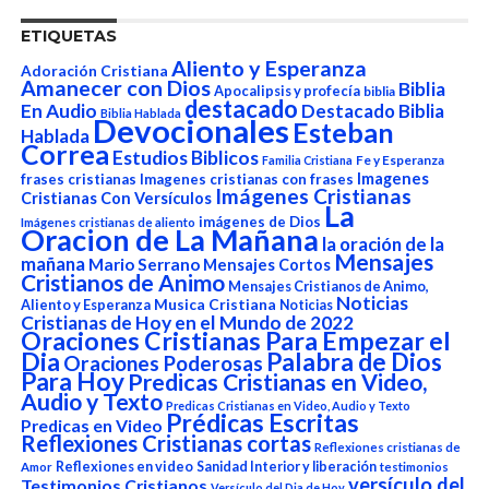
ETIQUETAS
Aliento y Esperanza
Adoración Cristiana
Amanecer con Dios
Biblia
Apocalipsis y profecía
biblia
destacado
En Audio
Destacado Biblia
Biblia Hablada
Devocionales
Esteban
Hablada
Correa
Estudios Biblicos
Fe y Esperanza
Familia Cristiana
Imagenes
frases cristianas
Imagenes cristianas con frases
Imágenes Cristianas
Cristianas Con Versículos
La
imágenes de Dios
Imágenes cristianas de aliento
Oracion de La Mañana
la oración de la
Mensajes
mañana
Mario Serrano
Mensajes Cortos
Cristianos de Animo
Mensajes Cristianos de Animo,
Noticias
Aliento y Esperanza
Musica Cristiana
Noticias
Cristianas de Hoy en el Mundo de 2022
Oraciones Cristianas Para Empezar el
Dia
Palabra de Dios
Oraciones Poderosas
Para Hoy
Predicas Cristianas en Video,
Audio y Texto
Predicas Cristianas en Video, Audio y Texto
Prédicas Escritas
Predicas en Video
Reflexiones Cristianas cortas
Reflexiones cristianas de
Reflexiones en video
Sanidad Interior y liberación
Amor
testimonios
versículo del
Testimonios Cristianos
Versículo del Dia de Hoy