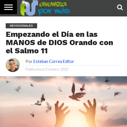
INICIO
PALABRA
DEVOCIONALES
NOTICIAS
TESTIMONIOS
ORACIONES
SOBRE
IMÁGENES
DEVOCIONALES
DE HOY
NOSOTROS
Empezando el Día en las
MANOS de DIOS Orando con
el Salmo 11
Por
Esteban Correa Editor
Publicada el
15 enero, 2022