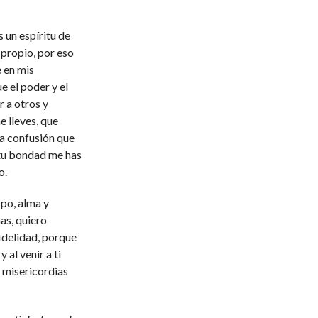
un espíritu de
 propio, por eso
 en mis
e el poder y el
 a otros y
 lleves, que
la confusión que
 tu bondad me has
o.
rpo, alma y
as, quiero
fidelidad, porque
 al venir a ti
 misericordias