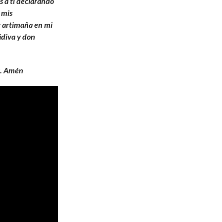
 a ti declarando
 mis
y artimaña en mi
ádiva y don
ús. Amén