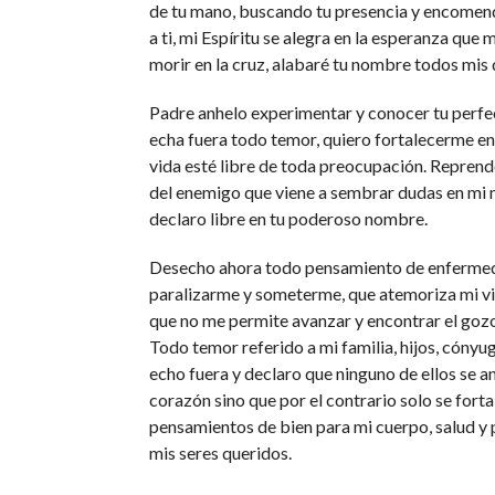
de tu mano, buscando tu presencia y encomen
a ti, mi Espíritu se alegra en la esperanza que 
morir en la cruz, alabaré tu nombre todos mis 
Padre anhelo experimentar y conocer tu perf
echa fuera todo temor, quiero fortalecerme en
vida esté libre de toda preocupación. Repren
del enemigo que viene a sembrar dudas en mi
declaro libre en tu poderoso nombre.
Desecho ahora todo pensamiento de enfermed
paralizarme y someterme, que atemoriza mi vi
que no me permite avanzar y encontrar el gozo
Todo temor referido a mi familia, hijos, cónyug
echo fuera y declaro que ninguno de ellos se a
corazón sino que por el contrario solo se fort
pensamientos de bien para mi cuerpo, salud y
mis seres queridos.