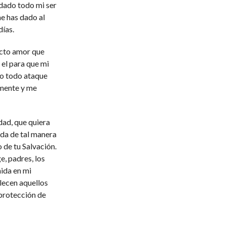
dado todo mi ser
me has dado al
días.
ecto amor que
 el para que mi
do todo ataque
 mente y me
ad, que quiera
da de tal manera
 de tu Salvación.
e, padres, los
nida en mi
alecen aquellos
 protección de