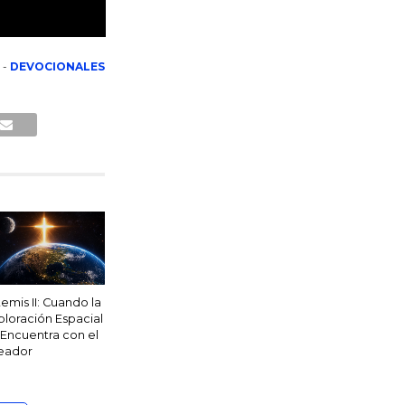
-
DEVOCIONALES
temis II: Cuando la
ploración Espacial
 Encuentra con el
eador