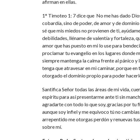
afirman en ellas.
1° Timoteo 1: 7 dice que
No me has dado Dios 
cobardía, sino de poder, de amor y de dominio
sé que mis miedos no provienen de ti, ayúdame
debilidades, lléname de valentía y fortaleza, qu
amor que has puesto en mi lo use para bendecir
proclamar tu evangelio en los lugares donde me
siempre mantenga la calma frente al pánico y 
tenga que atravesar en mi caminar, porque en
otorgado el dominio propio para poder hacerl
Santifica Señor todas las áreas de mi vida, cue
espíritu para así presentarme ante ti sin manch
agradarte con todo lo que soy, gracias por tu 
aunque soy infiel y me equivoco tú no cambias y
arrepentido me otorgas perdón y renuevas tus
sobre mí.