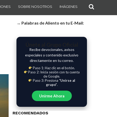
IONES
SOBRE NOSOTROS
IMÁGENES
→ Palabras de Aliento en tu E-Mail:
Únete al Grupo Oficial
Recibe devocionales, avisos
especiales y contenido exclusivo
directamente en tu correo.
Paso 1: Haz clic en el botón.
Paso 2: Inicia sesión con tu cuenta
de Google.
Paso 3: Presiona
“Unirse al
grupo”
.
Unirme Ahora
RECOMENDADOS