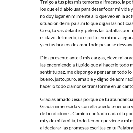
Traigo a tus pies mis temores al fracaso, la po
los que el diablo usa para desenfocar mi vida y 
no doy lugar en mi mente a lo que veo en la actu
situación de mi país, ni lo que digan las noticia
Creo, tú vas delante y peleas las batallas por m
esclavo del miedo, tu espíritu en mí me asegur
y en tus brazos de amor todo pesar se desvane
Dios presento ante ti mis cargas, elevo mi orac
las encomiendo a ti, pido que al hacerlo todo 
sentir tu paz, me dispongo a pensar en todo lo
bueno, justo, puro, amable y digno de admiraci
hacerlo todo clamor se transforme en un canto 
Gracias amado Jesús porque de tu abundanci
Gracia inmerecida y con ella puedo tener una vi
de bendiciones. Camino confiado cada día por
mí y de mi familia, todo temor que viene a mi 
al declarar las promesas escritas en tu Palabra