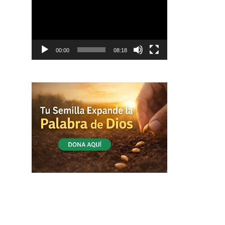
vídeo
00:00
08:18