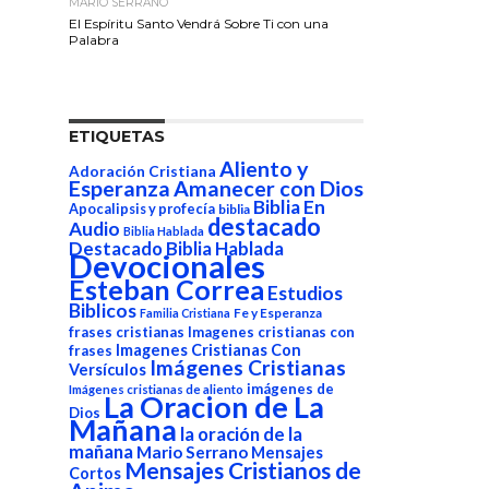
MARIO SERRANO
El Espíritu Santo Vendrá Sobre Ti con una
Palabra
ETIQUETAS
Aliento y
Adoración Cristiana
Esperanza
Amanecer con Dios
Biblia En
Apocalipsis y profecía
biblia
destacado
Audio
Biblia Hablada
Destacado Biblia Hablada
Devocionales
Esteban Correa
Estudios
Biblicos
Fe y Esperanza
Familia Cristiana
frases cristianas
Imagenes cristianas con
Imagenes Cristianas Con
frases
Imágenes Cristianas
Versículos
imágenes de
Imágenes cristianas de aliento
La Oracion de La
Dios
Mañana
la oración de la
mañana
Mario Serrano
Mensajes
Mensajes Cristianos de
Cortos