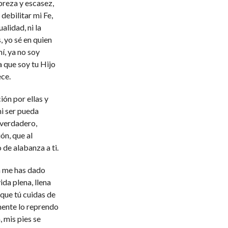
breza y escasez,
debilitar mi Fe,
alidad, ni la
s, yo sé en quien
í, ya no soy
a que soy tu Hijo
ce.
ión por ellas y
mi ser pueda
 verdadero,
ón, que al
de alabanza a ti.
a me has dado
da plena, llena
que tú cuidas de
mente lo reprendo
, mis pies se