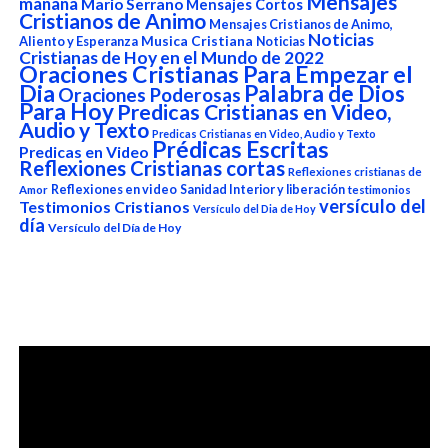
Mensajes
mañana
Mario Serrano
Mensajes Cortos
Cristianos de Animo
Mensajes Cristianos de Animo,
Noticias
Aliento y Esperanza
Musica Cristiana
Noticias
Cristianas de Hoy en el Mundo de 2022
Oraciones Cristianas Para Empezar el
Dia
Palabra de Dios
Oraciones Poderosas
Para Hoy
Predicas Cristianas en Video,
Audio y Texto
Predicas Cristianas en Video, Audio y Texto
Prédicas Escritas
Predicas en Video
Reflexiones Cristianas cortas
Reflexiones cristianas de
Reflexiones en video
Sanidad Interior y liberación
Amor
testimonios
versículo del
Testimonios Cristianos
Versículo del Dia de Hoy
día
Versículo del Día de Hoy
Reproductor
de
vídeo