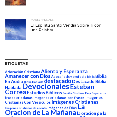
MARIO SERRANO
El Espíritu Santo Vendrá Sobre Ti con
una Palabra
ETIQUETAS
Aliento y Esperanza
Adoración Cristiana
Amanecer con Dios
Biblia
Apocalipsis y profecía
biblia
destacado
En Audio
Destacado Biblia
Biblia Hablada
Devocionales
Esteban
Hablada
Correa
Estudios Biblicos
Fe y Esperanza
Familia Cristiana
Imagenes
frases cristianas
Imagenes cristianas con frases
Imágenes Cristianas
Cristianas Con Versículos
La
imágenes de Dios
Imágenes cristianas de aliento
Oracion de La Mañana
la oración de la