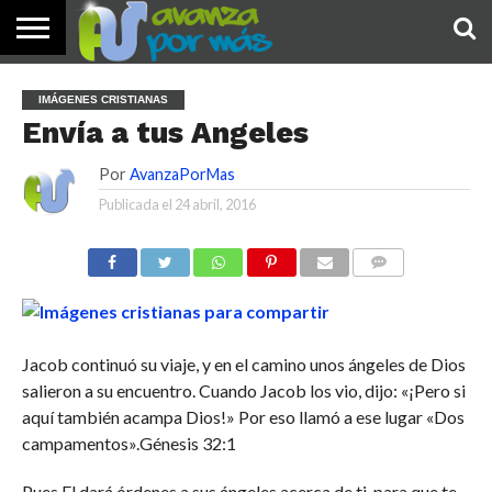
INICIO
PALABRA
DEVOCIONALES
NOTICIAS
TESTIMONIOS
ORACIONES
SOBRE
IMÁGENES
IMÁGENES CRISTIANAS
DE HOY
NOSOTROS
Envía a tus Angeles
Por
AvanzaPorMas
Publicada el
24 abril, 2016
COMENTARIOS
Jacob continuó su viaje, y en el camino unos ángeles de Dios
salieron a su encuentro. Cuando Jacob los vio, dijo: «¡Pero si
aquí también acampa Dios!» Por eso llamó a ese lugar «Dos
campamentos».Génesis 32:1
Pues El dará órdenes a sus ángeles acerca de ti, para que te