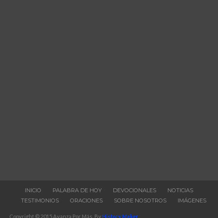
INICIO
PALABRA DE HOY
DEVOCIONALES
NOTICIAS
TESTIMONIOS
ORACIONES
SOBRE NOSOTROS
IMÁGENES
Copyright © 2015 Avanza Por Más. By
History Maker