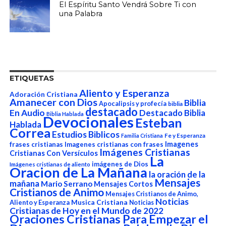
El Espíritu Santo Vendrá Sobre Ti con
una Palabra
ETIQUETAS
Aliento y Esperanza
Adoración Cristiana
Amanecer con Dios
Biblia
Apocalipsis y profecía
biblia
destacado
En Audio
Destacado Biblia
Biblia Hablada
Devocionales
Esteban
Hablada
Correa
Estudios Biblicos
Fe y Esperanza
Familia Cristiana
Imagenes
frases cristianas
Imagenes cristianas con frases
Imágenes Cristianas
Cristianas Con Versículos
La
imágenes de Dios
Imágenes cristianas de aliento
Oracion de La Mañana
la oración de la
Mensajes
mañana
Mario Serrano
Mensajes Cortos
Cristianos de Animo
Mensajes Cristianos de Animo,
Noticias
Aliento y Esperanza
Musica Cristiana
Noticias
Cristianas de Hoy en el Mundo de 2022
Oraciones Cristianas Para Empezar el