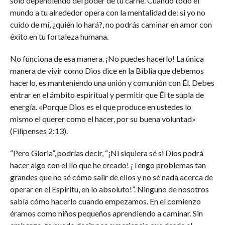
solo dependiendo del poder de tu carne. Cuando todo el
mundo a tu alrededor opera con la mentalidad de: si yo no
cuido de mí, ¿quién lo hará?, no podrás caminar en amor con
éxito en tu fortaleza humana.
No funciona de esa manera. ¡No puedes hacerlo! La única
manera de vivir como Dios dice en la Biblia que debemos
hacerlo, es manteniendo una unión y comunión con Él. Debes
entrar en el ámbito espiritual y permitir que Él te supla de
energía. «Porque Dios es el que produce en ustedes lo
mismo el querer como el hacer, por su buena voluntad»
(Filipenses 2:13).
“Pero Gloria”, podrías decir, “¡Ni siquiera sé si Dios podrá
hacer algo con el lío que he creado! ¡Tengo problemas tan
grandes que no sé cómo salir de ellos y no sé nada acerca de
operar en el Espíritu, en lo absoluto!”. Ninguno de nosotros
sabía cómo hacerlo cuando empezamos. En el comienzo
éramos como niños pequeños aprendiendo a caminar. Sin