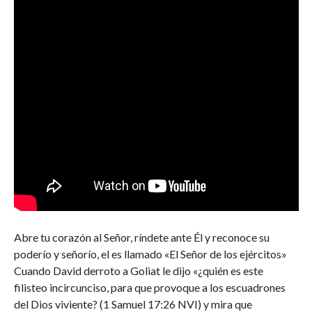
Abre tu corazón al Señor, ríndete ante Él y reconoce su
poderío y señorío, el es llamado «El Señor de los ejércitos»
Cuando David derroto a Goliat le dijo «¿quién es este
filisteo incircunciso, para que provoque a los escuadrones
del Dios viviente? (1 Samuel 17:26 NVI) y mira que