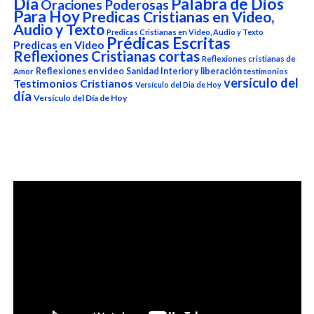
Dia
Palabra de Dios
Oraciones Poderosas
Para Hoy
Predicas Cristianas en Video,
Audio y Texto
Predicas Cristianas en Video, Audio y Texto
Prédicas Escritas
Predicas en Video
Reflexiones Cristianas cortas
Reflexiones cristianas de
Reflexiones en video
Sanidad Interior y liberación
Amor
testimonios
versículo del
Testimonios Cristianos
Versículo del Dia de Hoy
día
Versículo del Día de Hoy
Reproductor
de
vídeo