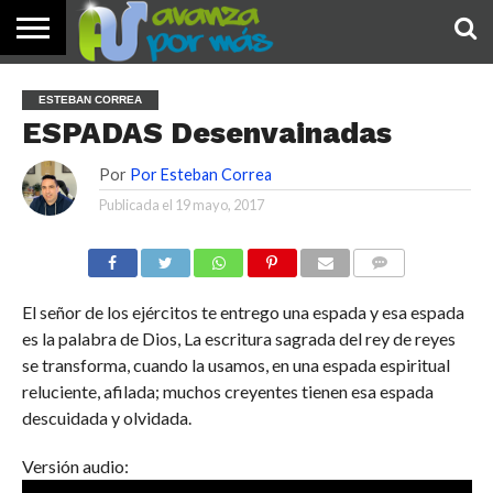
INICIO
PALABRA
DEVOCIONALES
NOTICIAS
TESTIMONIOS
ORACIONES
SOBRE
IMÁGENES
ESTEBAN CORREA
DE HOY
NOSOTROS
ESPADAS Desenvainadas
Por
Por Esteban Correa
Publicada el
19 mayo, 2017
COMENTARIOS
El señor de los ejércitos te entrego una espada y esa espada
es la palabra de Dios, La escritura sagrada del rey de reyes
se transforma, cuando la usamos, en una espada espiritual
reluciente, afilada; muchos creyentes tienen esa espada
descuidada y olvidada.
Versión audio: