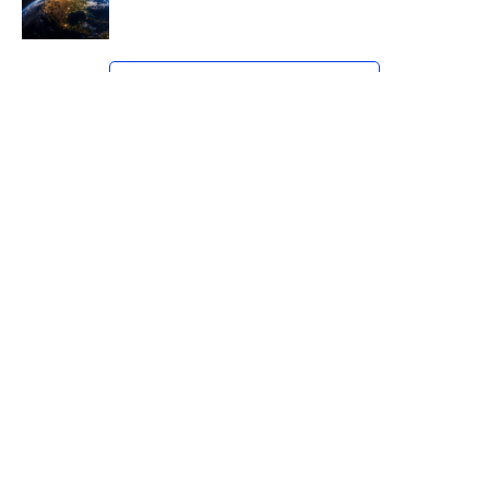
CLICK TO COMMENT
→ Palabras de Aliento en tu E-Mail:
Únete al Grupo Oficial
Recibe devocionales, avisos especiales y contenido
exclusivo directamente en tu correo.
Paso 1: Haz clic en el botón.
Paso 2: Inicia sesión con tu cuenta de Google.
Paso 3: Presiona
“Unirse al grupo”
.
Unirme Ahora