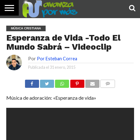
INICIO
PALABRA
DEVOCIONALES
NOTICIAS
TESTIMONIOS
ORACIONES
SOBRE
IMÁGENES
MÚSICA CRISTIANA
DE HOY
NOSOTROS
Esperanza de Vida -Todo El
Mundo Sabrá – Videoclip
Por
Por Esteban Correa
Publicada el
31 enero, 2015
COMENTARIOS
Música de adoración: «Esperanza de vida»