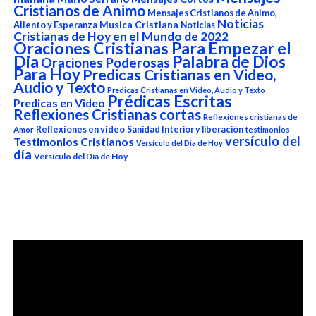
Cristianos de Animo
Mensajes Cristianos de Animo,
Noticias
Aliento y Esperanza
Musica Cristiana
Noticias
Cristianas de Hoy en el Mundo de 2022
Oraciones Cristianas Para Empezar el
Dia
Palabra de Dios
Oraciones Poderosas
Para Hoy
Predicas Cristianas en Video,
Audio y Texto
Predicas Cristianas en Video, Audio y Texto
Prédicas Escritas
Predicas en Video
Reflexiones Cristianas cortas
Reflexiones cristianas de
Reflexiones en video
Sanidad Interior y liberación
Amor
testimonios
versículo del
Testimonios Cristianos
Versículo del Dia de Hoy
día
Versículo del Día de Hoy
Reproductor
de
vídeo