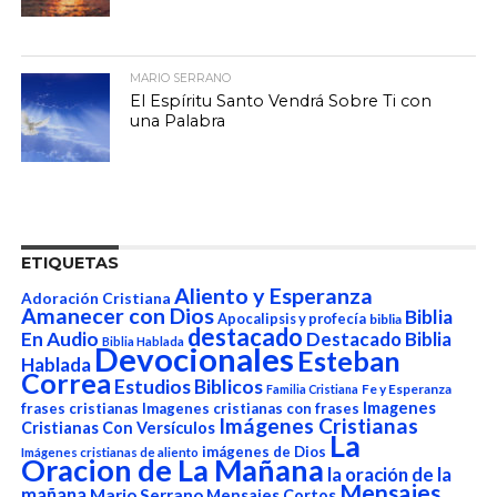
MARIO SERRANO
El Espíritu Santo Vendrá Sobre Ti con
una Palabra
ETIQUETAS
Aliento y Esperanza
Adoración Cristiana
Amanecer con Dios
Biblia
Apocalipsis y profecía
biblia
destacado
En Audio
Destacado Biblia
Biblia Hablada
Devocionales
Esteban
Hablada
Correa
Estudios Biblicos
Fe y Esperanza
Familia Cristiana
Imagenes
frases cristianas
Imagenes cristianas con frases
Imágenes Cristianas
Cristianas Con Versículos
La
imágenes de Dios
Imágenes cristianas de aliento
Oracion de La Mañana
la oración de la
Mensajes
mañana
Mario Serrano
Mensajes Cortos