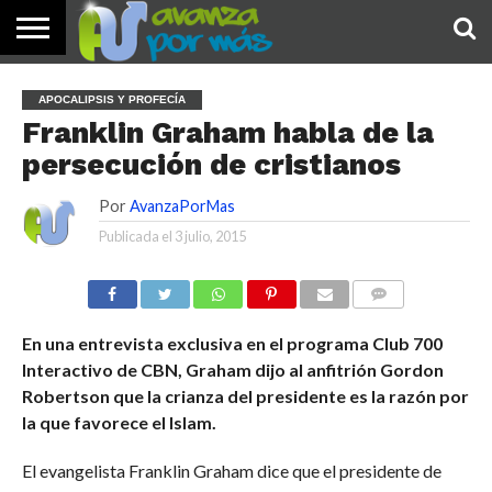
INICIO
PALABRA
DEVOCIONALES
NOTICIAS
TESTIMONIOS
ORACIONES
SOBRE
IMÁGENES
APOCALIPSIS Y PROFECÍA
DE HOY
NOSOTROS
Franklin Graham habla de la
persecución de cristianos
Por
AvanzaPorMas
Publicada el
3 julio, 2015
COMENTARIOS
En una entrevista exclusiva en el programa Club 700
Interactivo de CBN, Graham dijo al anfitrión Gordon
Robertson que la crianza del presidente es la razón por
la que favorece el Islam.
El evangelista Franklin Graham dice que el presidente de