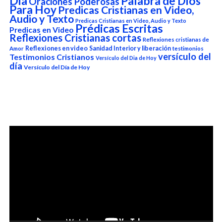
Dia
Palabra de Dios
Oraciones Poderosas
Para Hoy
Predicas Cristianas en Video,
Audio y Texto
Predicas Cristianas en Video, Audio y Texto
Prédicas Escritas
Predicas en Video
Reflexiones Cristianas cortas
Reflexiones cristianas de
Reflexiones en video
Sanidad Interior y liberación
Amor
testimonios
versículo del
Testimonios Cristianos
Versículo del Dia de Hoy
día
Versículo del Día de Hoy
Reproductor
de
vídeo