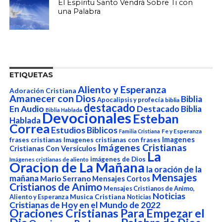
El Espíritu Santo Vendrá Sobre Ti con
una Palabra
ETIQUETAS
Aliento y Esperanza
Adoración Cristiana
Amanecer con Dios
Biblia
Apocalipsis y profecía
biblia
destacado
En Audio
Destacado Biblia
Biblia Hablada
Devocionales
Esteban
Hablada
Correa
Estudios Biblicos
Fe y Esperanza
Familia Cristiana
Imagenes
frases cristianas
Imagenes cristianas con frases
Imágenes Cristianas
Cristianas Con Versículos
La
imágenes de Dios
Imágenes cristianas de aliento
Oracion de La Mañana
la oración de la
Mensajes
mañana
Mario Serrano
Mensajes Cortos
Cristianos de Animo
Mensajes Cristianos de Animo,
Noticias
Aliento y Esperanza
Musica Cristiana
Noticias
Cristianas de Hoy en el Mundo de 2022
Oraciones Cristianas Para Empezar el