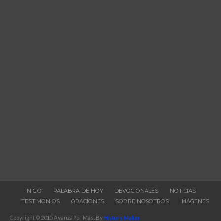
INICIO
PALABRA DE HOY
DEVOCIONALES
NOTICIAS
TESTIMONIOS
ORACIONES
SOBRE NOSOTROS
IMÁGENES
Copyright © 2015 Avanza Por Más. By
History Maker