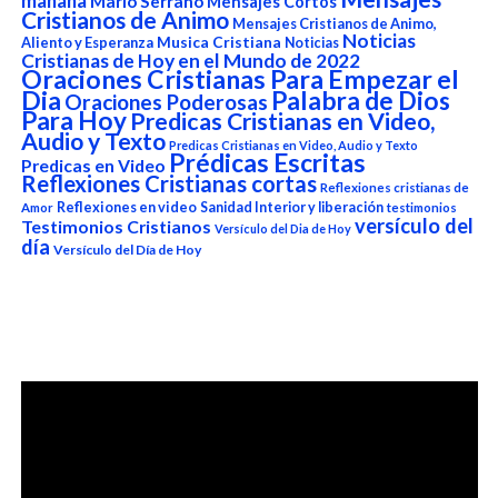
mañana
Mario Serrano
Mensajes Cortos
Cristianos de Animo
Mensajes Cristianos de Animo,
Noticias
Aliento y Esperanza
Musica Cristiana
Noticias
Cristianas de Hoy en el Mundo de 2022
Oraciones Cristianas Para Empezar el
Dia
Palabra de Dios
Oraciones Poderosas
Para Hoy
Predicas Cristianas en Video,
Audio y Texto
Predicas Cristianas en Video, Audio y Texto
Prédicas Escritas
Predicas en Video
Reflexiones Cristianas cortas
Reflexiones cristianas de
Reflexiones en video
Sanidad Interior y liberación
Amor
testimonios
versículo del
Testimonios Cristianos
Versículo del Dia de Hoy
día
Versículo del Día de Hoy
Reproductor
de
vídeo