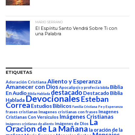
MARIO SERRANO
El Espíritu Santo Vendrá Sobre Ti con
una Palabra
ETIQUETAS
Aliento y Esperanza
Adoración Cristiana
Amanecer con Dios
Biblia
Apocalipsis y profecía
biblia
destacado
En Audio
Destacado Biblia
Biblia Hablada
Devocionales
Esteban
Hablada
Correa
Estudios Biblicos
Fe y Esperanza
Familia Cristiana
Imagenes
frases cristianas
Imagenes cristianas con frases
Imágenes Cristianas
Cristianas Con Versículos
La
imágenes de Dios
Imágenes cristianas de aliento
Oracion de La Mañana
la oración de la
Mensajes