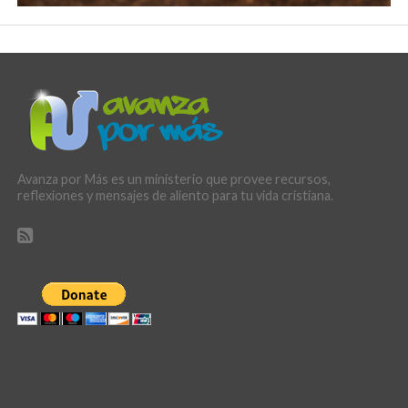
Avanza por Más es un ministerio que provee recursos,
reflexiones y mensajes de aliento para tu vida cristiana.