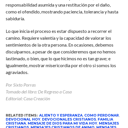
responsabilidad asumida y una restitución por el daño,
como el ofendido, mostrando paciencia, tolerancia y hasta
sabiduría.
Lo que inicia el proceso es estar dispuesto a recorrer el
camino. Requiere valentía y la capacidad de valorar los
sentimientos de la otra persona. En ocasiones, debemos
disculparnos, a pesar de que consideremos que no hemos
lastimado, o bien, que lo que hicimos no es tan grave; e
igualmente, mostrar misericordia por el otro si somos los
agraviados.
Por Sixto Porras
Tomado del libro: De Regreso a Casa
Editorial: Casa Creación
RELATED ITEMS:
ALIENTO Y ESPERANZA
,
COMO PERDONAR
,
DEVOCIONAL HOY
,
DEVOCIONALES CRISTIANOS
,
FAMILIA
CRISTIANA
,
MENSAJE DE DIOS PARA MI VIDA HOY
,
MENSAJES
CRISTIANOS
,
MENSAJES CRISTIANOS DE ANIMO
,
MENSAJES