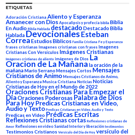
ETIQUETAS
Aliento y Esperanza
Adoración Cristiana
Amanecer con Dios
Biblia
Apocalipsis y profecía
biblia
destacado
En Audio
Destacado Biblia
Biblia Hablada
Devocionales
Esteban
Hablada
Correa
Estudios Biblicos
Fe y Esperanza
Familia Cristiana
Imagenes
frases cristianas
Imagenes cristianas con frases
Imágenes Cristianas
Cristianas Con Versículos
La
imágenes de Dios
Imágenes cristianas de aliento
Oracion de La Mañana
la oración de la
Mensajes
mañana
Mario Serrano
Mensajes Cortos
Cristianos de Animo
Mensajes Cristianos de Animo,
Noticias
Aliento y Esperanza
Musica Cristiana
Noticias
Cristianas de Hoy en el Mundo de 2022
Oraciones Cristianas Para Empezar el
Dia
Palabra de Dios
Oraciones Poderosas
Para Hoy
Predicas Cristianas en Video,
Audio y Texto
Predicas Cristianas en Video, Audio y Texto
Prédicas Escritas
Predicas en Video
Reflexiones Cristianas cortas
Reflexiones cristianas de
Reflexiones en video
Sanidad Interior y liberación
Amor
testimonios
versículo del
Testimonios Cristianos
Versículo del Dia de Hoy