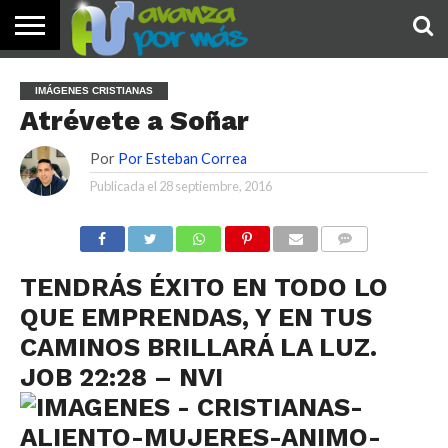
INICIO
PALABRA
DEVOCIONALES
NOTICIAS
TESTIMONIOS
ORACIONES
SOBRE
IMÁGENES
IMÁGENES CRISTIANAS
DE HOY
NOSOTROS
Atrévete a Soñar
Por
Por Esteban Correa
Publicada el
28 septiembre, 2016
COMENTARIOS
TENDRÁS ÉXITO EN TODO LO
QUE EMPRENDAS, Y EN TUS
CAMINOS BRILLARÁ LA LUZ.
JOB 22:28 – NVI