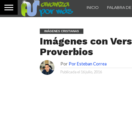
INICIO
PALABRA DE
IMÁGENES CRISTIANAS
Imágenes con Versí
Proverbios
Por
Por Esteban Correa
Publicada el
16 julio, 2016