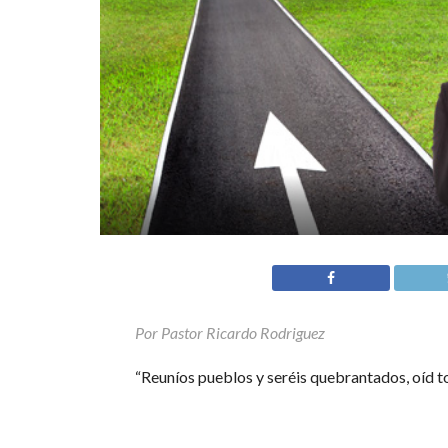
Por Pastor Ricardo Rodriguez
“Reuníos pueblos y seréis quebrantados, oíd to
disponeos y seréis quebrantados. Tomad consej
está con nosotros”. Isaías 8: 9-10