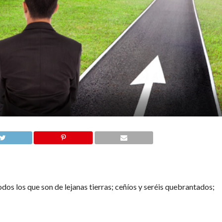
dos los que son de lejanas tierras; ceñíos y seréis quebrantados;
o y será anulado; proferid palabra y no será firme, porque Dios