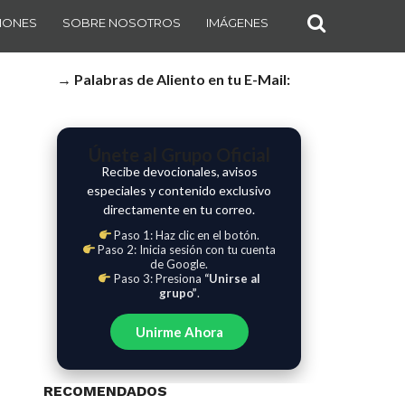
IONES
SOBRE NOSOTROS
IMÁGENES
→ Palabras de Aliento en tu E-Mail:
Únete al Grupo Oficial
Recibe devocionales, avisos
especiales y contenido exclusivo
directamente en tu correo.
Paso 1: Haz clic en el botón.
Paso 2: Inicia sesión con tu cuenta
de Google.
Paso 3: Presiona
“Unirse al
grupo”
.
Unirme Ahora
RECOMENDADOS