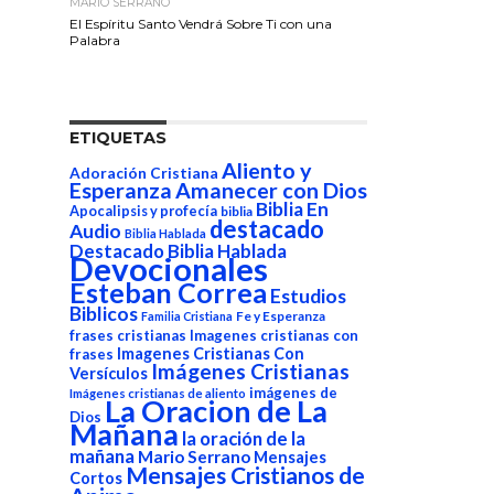
MARIO SERRANO
El Espíritu Santo Vendrá Sobre Ti con una
Palabra
ETIQUETAS
Aliento y
Adoración Cristiana
Esperanza
Amanecer con Dios
Biblia En
Apocalipsis y profecía
biblia
destacado
Audio
Biblia Hablada
Destacado Biblia Hablada
Devocionales
Esteban Correa
Estudios
Biblicos
Fe y Esperanza
Familia Cristiana
frases cristianas
Imagenes cristianas con
Imagenes Cristianas Con
frases
Imágenes Cristianas
Versículos
imágenes de
Imágenes cristianas de aliento
La Oracion de La
Dios
Mañana
la oración de la
mañana
Mario Serrano
Mensajes
Mensajes Cristianos de
Cortos