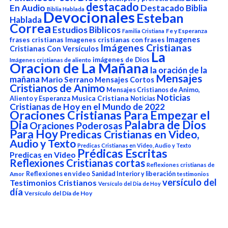
destacado
En Audio
Destacado Biblia
Biblia Hablada
Devocionales
Esteban
Hablada
Correa
Estudios Biblicos
Fe y Esperanza
Familia Cristiana
Imagenes
frases cristianas
Imagenes cristianas con frases
Imágenes Cristianas
Cristianas Con Versículos
La
imágenes de Dios
Imágenes cristianas de aliento
Oracion de La Mañana
la oración de la
Mensajes
mañana
Mario Serrano
Mensajes Cortos
Cristianos de Animo
Mensajes Cristianos de Animo,
Noticias
Aliento y Esperanza
Musica Cristiana
Noticias
Cristianas de Hoy en el Mundo de 2022
Oraciones Cristianas Para Empezar el
Dia
Palabra de Dios
Oraciones Poderosas
Para Hoy
Predicas Cristianas en Video,
Audio y Texto
Predicas Cristianas en Video, Audio y Texto
Prédicas Escritas
Predicas en Video
Reflexiones Cristianas cortas
Reflexiones cristianas de
Reflexiones en video
Sanidad Interior y liberación
Amor
testimonios
versículo del
Testimonios Cristianos
Versículo del Dia de Hoy
día
Versículo del Día de Hoy