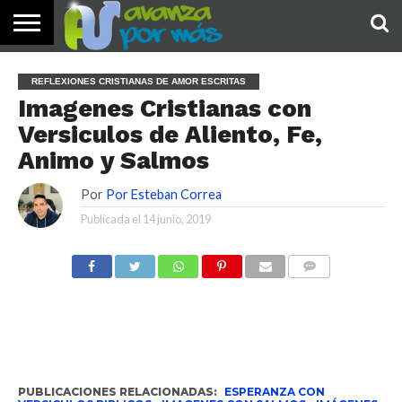
INICIO
PALABRA
DEVOCIONALES
NOTICIAS
TESTIMONIOS
ORACIONES
SOBRE
IMÁGENES
REFLEXIONES CRISTIANAS DE AMOR ESCRITAS
DE HOY
NOSOTROS
Imagenes Cristianas con
Versiculos de Aliento, Fe,
Animo y Salmos
Por
Por Esteban Correa
Publicada el
14 junio, 2019
COMENTARIOS
PUBLICACIONES RELACIONADAS:
ESPERANZA CON