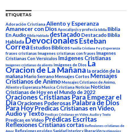
ETIQUETAS
Aliento y Esperanza
Adoración Cristiana
Amanecer con Dios
Biblia
Apocalipsis y profecía
biblia
destacado
En Audio
Destacado Biblia
Biblia Hablada
Devocionales
Esteban
Hablada
Correa
Estudios Biblicos
Fe y Esperanza
Familia Cristiana
Imagenes
frases cristianas
Imagenes cristianas con frases
Imágenes Cristianas
Cristianas Con Versículos
La
imágenes de Dios
Imágenes cristianas de aliento
Oracion de La Mañana
la oración de la
Mensajes
mañana
Mario Serrano
Mensajes Cortos
Cristianos de Animo
Mensajes Cristianos de Animo,
Noticias
Aliento y Esperanza
Musica Cristiana
Noticias
Cristianas de Hoy en el Mundo de 2022
Oraciones Cristianas Para Empezar el
Dia
Palabra de Dios
Oraciones Poderosas
Para Hoy
Predicas Cristianas en Video,
Audio y Texto
Predicas Cristianas en Video, Audio y Texto
Prédicas Escritas
Predicas en Video
Reflexiones Cristianas cortas
Reflexiones cristianas de
Reflexiones en video
Sanidad Interior y liberación
Amor
testimonios