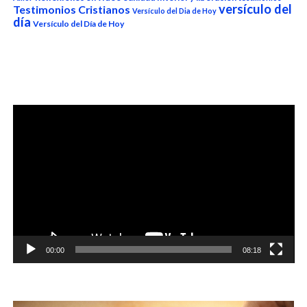
versículo del
Testimonios Cristianos
Versículo del Dia de Hoy
día
Versículo del Día de Hoy
Reproductor
de
vídeo
00:00
08:18