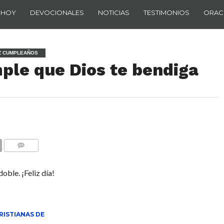
 HOY
DEVOCIONALES
NOTICIAS
TESTIMONIOS
ORAC
IZ CUMPLEAÑOS
mple que Dios te bendiga
COMENTARIOS
oble. ¡Feliz día!
RISTIANAS DE