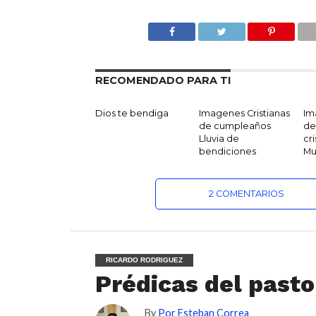
RECOMENDADO PARA TI
Dios te bendiga
Imagenes Cristianas
Im
de cumpleaños
de
Lluvia de
cri
bendiciones
Mu
2 COMENTARIOS
RICARDO RODRIGUEZ
Prédicas del pasto
By
Por Esteban Correa