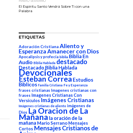
MARIO SERRANO
El Espíritu Santo Vendrá Sobre Ti con una
Palabra
ETIQUETAS
Aliento y
Adoración Cristiana
Esperanza
Amanecer con Dios
Biblia En
Apocalipsis y profecía
biblia
destacado
Audio
Biblia Hablada
Destacado Biblia Hablada
Devocionales
Esteban Correa
Estudios
Biblicos
Fe y Esperanza
Familia Cristiana
frases cristianas
Imagenes cristianas con
Imagenes Cristianas Con
frases
Imágenes Cristianas
Versículos
imágenes de
Imágenes cristianas de aliento
La Oracion de La
Dios
Mañana
la oración de la
mañana
Mario Serrano
Mensajes
Mensajes Cristianos de
Cortos