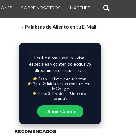
IONES
SOBRE NOSOTROS
IMÁGENES
→ Palabras de Aliento en tu E-Mail:
Únete al Grupo Oficial
Recibe devocionales, avisos
especiales y contenido exclusivo
directamente en tu correo.
Paso 1: Haz clic en el botón.
Paso 2: Inicia sesión con tu cuenta
de Google.
Paso 3: Presiona
“Unirse al
grupo”
.
Unirme Ahora
RECOMENDADOS