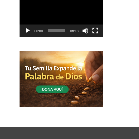
vídeo
00:00
08:18