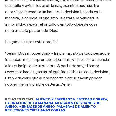
tranquilo y evitar los problemas, examinemos nuestro
corazón y dejemos a un lado toda decisión basada en la
mentira, la codicia, el egoísmo, la estafa, la vanidad, la
inmoralidad sexual, el orgullo y en toda clase de cosa
contraria a la palabra de Dios.
Hagamos juntos esta oración:
“Señor, Dios mío, perdona y limpia mi vida de todo pecado e
iniquidad, me comprometo a basar mi vida en la obediencia
a los principios de tu palabra. A partir de hoy, el temor
reverente hacia ti, serán mi guía ineludible en cada decisión.
Creo y declaro que al obedecerte, veré tu favor y poder
sobre mí en el nombre de Jesús. Amén.
RELATED ITEMS:
ALIENTO Y ESPERANZA
,
ESTEBAN CORREA
,
LA ORACION DE LA MAÑANA
,
MENSAJES CRISTIANOS DE
ANIMO
,
MENSAJES DE ANIMO
,
PALABRAS DE ALIENTO
,
REFLEXIONES CRISTIANAS CORTAS