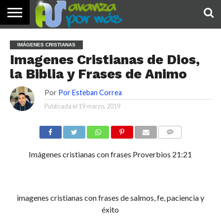
INICIO
PALABRA
DEVOCIONALES
NOTICIAS
TESTIMONIOS
ORACIONES
SOBRE
IMÁGENES
IMÁGENES CRISTIANAS
DE HOY
NOSOTROS
Imagenes Cristianas de Dios,
la Biblia y Frases de Animo
Por
Por Esteban Correa
Publicada el
19 marzo, 2019
COMENTARIOS
Imágenes cristianas con frases Proverbios 21:21
imagenes cristianas con frases de salmos, fe, paciencia y
éxito