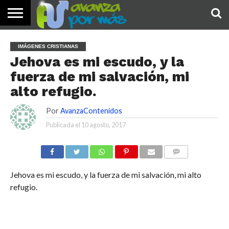
INICIO
PALABRA
DEVOCIONALES
NOTICIAS
TESTIMONIOS
ORACIONES
SOBRE
IMÁGENES
IMÁGENES CRISTIANAS
DE HOY
NOSOTROS
Jehova es mi escudo, y la
fuerza de mi salvación, mi
alto refugio.
Por
AvanzaContenidos
Publicada el
10 agosto, 2017
COMENTARIOS
Jehova es mi escudo, y la fuerza de mi salvación, mi alto
refugio.