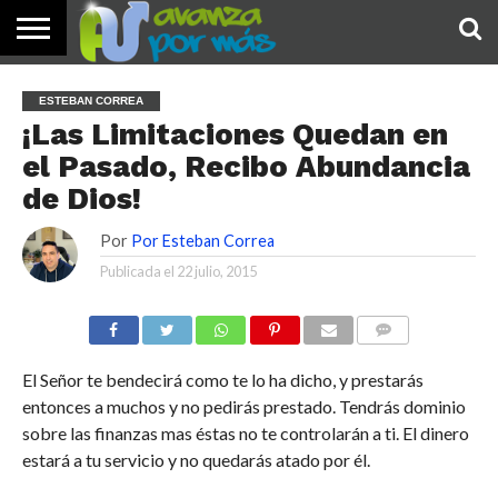
INICIO
PALABRA
DEVOCIONALES
NOTICIAS
TESTIMONIOS
ORACIONES
SOBRE
IMÁGENES
ESTEBAN CORREA
DE HOY
NOSOTROS
¡Las Limitaciones Quedan en
el Pasado, Recibo Abundancia
de Dios!
Por
Por Esteban Correa
Publicada el
22 julio, 2015
COMENTARIOS
El Señor te bendecirá como te lo ha dicho, y prestarás
entonces a muchos y no pedirás prestado. Tendrás dominio
sobre las finanzas mas éstas no te controlarán a ti. El dinero
estará a tu servicio y no quedarás atado por él.