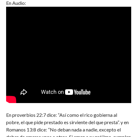
En Audio:
En proverbios 22:7 dice: “Así como el rico gobierna al
pobre, el que pide prestado es sirviente del que presta”. y en
Romanos 13:8 dice: “No deban nada a nadie, excepto el
deber de amarse unos a otros. Si aman a su prójimo, cumplen