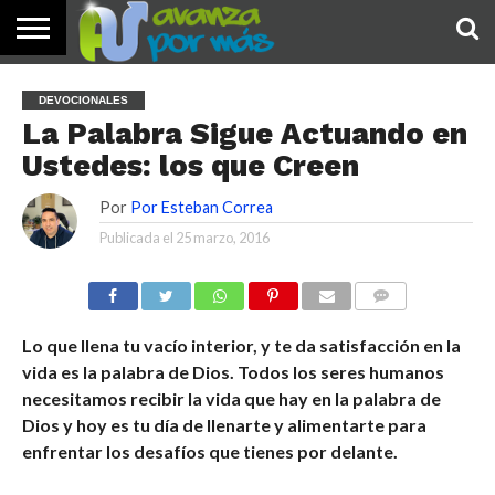
INICIO
PALABRA
DEVOCIONALES
NOTICIAS
TESTIMONIOS
ORACIONES
SOBRE
IMÁGENES
DEVOCIONALES
DE HOY
NOSOTROS
La Palabra Sigue Actuando en
Ustedes: los que Creen
Por
Por Esteban Correa
Publicada el
25 marzo, 2016
COMENTARIOS
Lo que llena tu vacío interior, y te da satisfacción en la
vida es la palabra de Dios. Todos los seres humanos
necesitamos recibir la vida que hay en la palabra de
Dios y hoy es tu día de llenarte y alimentarte para
enfrentar los desafíos que tienes por delante.