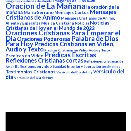
imágenes de Dios
Imágenes cristianas de aliento
Oracion de La Mañana
la oración de la
Mensajes
mañana
Mario Serrano
Mensajes Cortos
Cristianos de Animo
Mensajes Cristianos de Animo,
Noticias
Aliento y Esperanza
Musica Cristiana
Noticias
Cristianas de Hoy en el Mundo de 2022
Oraciones Cristianas Para Empezar el
Dia
Palabra de Dios
Oraciones Poderosas
Para Hoy
Predicas Cristianas en Video,
Audio y Texto
Predicas Cristianas en Video, Audio y Texto
Prédicas Escritas
Predicas en Video
Reflexiones Cristianas cortas
Reflexiones cristianas de
Reflexiones en video
Sanidad Interior y liberación
Amor
testimonios
versículo del
Testimonios Cristianos
Versículo del Dia de Hoy
día
Versículo del Día de Hoy
Reproductor
de
vídeo