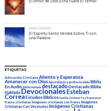
El Amor de Dios Echa Fuera El Temor
MARIO SERRANO
El Espíritu Santo Vendrá Sobre Ti con
una Palabra
ETIQUETAS
Aliento y Esperanza
Adoración Cristiana
Amanecer con Dios
Biblia
Apocalipsis y profecía
biblia
destacado
En Audio
Destacado Biblia
Biblia Hablada
Devocionales
Esteban
Hablada
Correa
Estudios Biblicos
Fe y Esperanza
Familia Cristiana
Imagenes
frases cristianas
Imagenes cristianas con frases
Imágenes Cristianas
Cristianas Con Versículos
La