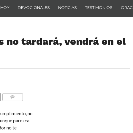
 HOY
DEVOCIONALES
NOTICIAS
TESTIMONIOS
ORAC
 no tardará, vendrá en el
COMENTARIOS
cumplimiento, no
 Aunque parezca
ñor no te