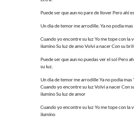
Puede ser que aun no pare de llover Pero ahi es
Un dia de temor me arrodille. Ya no podia mas 
Cuando yo encontre su luz Yo me tope con la v
ilumino Su luz de amo Volvi a nacer Con su bril
Puede ser que aun no puedas ver el sol Pero ah
su luz.
Un dia de temor me arrodille Ya no podia mas Y
Cuando yo encontre su luz Volvi a nacer Con su
ilumino Su luz de amor
Cuando yo encontre su luz Yo me tope con la v
ilumino
Su luz de amor Volvi a nacer Con su brillo me 
RELATED ITEMS:
ADORACIÓN CRISTIANA
,
MUSI