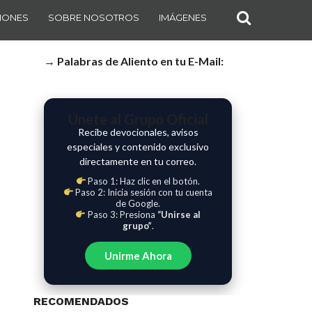
IONES
SOBRE NOSOTROS
IMÁGENES
→ Palabras de Aliento en tu E-Mail:
Únete al Grupo Oficial
Recibe devocionales, avisos
especiales y contenido exclusivo
directamente en tu correo.
Paso 1: Haz clic en el botón.
Paso 2: Inicia sesión con tu cuenta
de Google.
Paso 3: Presiona
“Unirse al
grupo”
.
Unirme Ahora
RECOMENDADOS