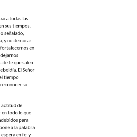
para todas las
en sus tiempos.
o señalado,
ra, y no demorar
fortalecernos en
o dejarnos
s de fe que salen
ebeldía. El Señor
el tiempo
 reconocer su
 actitud de
r en todo lo que
indebidos para
pone a la palabra
 espera en fe; y