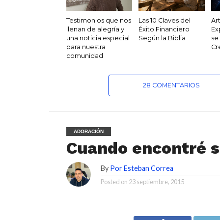
Testimonios que nos
Las 10 Claves del
Ar
llenan de alegría y
Éxito Financiero
Ex
una noticia especial
Según la Biblia
se
para nuestra
Cr
comunidad
28 COMENTARIOS
ADORACIÓN
Cuando encontré s
By
Por Esteban Correa
Posted on
23 septiembre, 2015