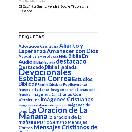
MARIO SERRANO
El Espíritu Santo Vendrá Sobre Ti con una
Palabra
ETIQUETAS
Aliento y
Adoración Cristiana
Esperanza
Amanecer con Dios
Biblia En
Apocalipsis y profecía
biblia
destacado
Audio
Biblia Hablada
Destacado Biblia Hablada
Devocionales
Esteban Correa
Estudios
Biblicos
Fe y Esperanza
Familia Cristiana
frases cristianas
Imagenes cristianas con
Imagenes Cristianas Con
frases
Imágenes Cristianas
Versículos
imágenes de
Imágenes cristianas de aliento
La Oracion de La
Dios
Mañana
la oración de la
mañana
Mario Serrano
Mensajes
Mensajes Cristianos de
Cortos