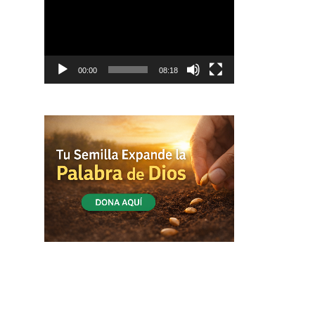
vídeo
00:00
08:18