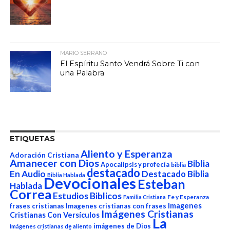
MARIO SERRANO
El Espíritu Santo Vendrá Sobre Ti con
una Palabra
ETIQUETAS
Aliento y Esperanza
Adoración Cristiana
Amanecer con Dios
Biblia
Apocalipsis y profecía
biblia
destacado
En Audio
Destacado Biblia
Biblia Hablada
Devocionales
Esteban
Hablada
Correa
Estudios Biblicos
Fe y Esperanza
Familia Cristiana
Imagenes
frases cristianas
Imagenes cristianas con frases
Imágenes Cristianas
Cristianas Con Versículos
La
imágenes de Dios
Imágenes cristianas de aliento