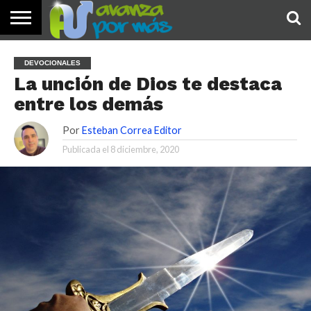
INICIO
PALABRA
DEVOCIONALES
NOTICIAS
TESTIMONIOS
ORACIONES
SOBRE
IMÁGENES
DEVOCIONALES
DE HOY
NOSOTROS
La unción de Dios te destaca
entre los demás
Por
Esteban Correa Editor
Publicada el
8 diciembre, 2020