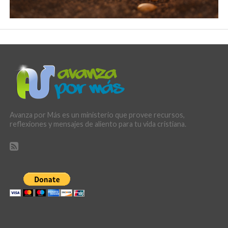
Avanza por Más es un ministerio que provee recursos,
reflexiones y mensajes de aliento para tu vida cristiana.