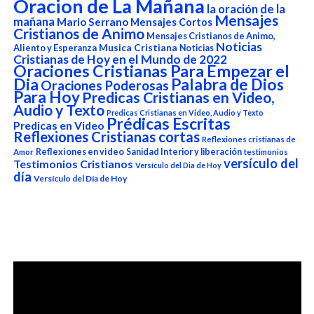
Oracion de La Mañana
la oración de la
Mensajes
mañana
Mario Serrano
Mensajes Cortos
Cristianos de Animo
Mensajes Cristianos de Animo,
Noticias
Aliento y Esperanza
Musica Cristiana
Noticias
Cristianas de Hoy en el Mundo de 2022
Oraciones Cristianas Para Empezar el
Dia
Palabra de Dios
Oraciones Poderosas
Para Hoy
Predicas Cristianas en Video,
Audio y Texto
Predicas Cristianas en Video, Audio y Texto
Prédicas Escritas
Predicas en Video
Reflexiones Cristianas cortas
Reflexiones cristianas de
Reflexiones en video
Sanidad Interior y liberación
Amor
testimonios
versículo del
Testimonios Cristianos
Versículo del Dia de Hoy
día
Versículo del Día de Hoy
Reproductor
de
vídeo