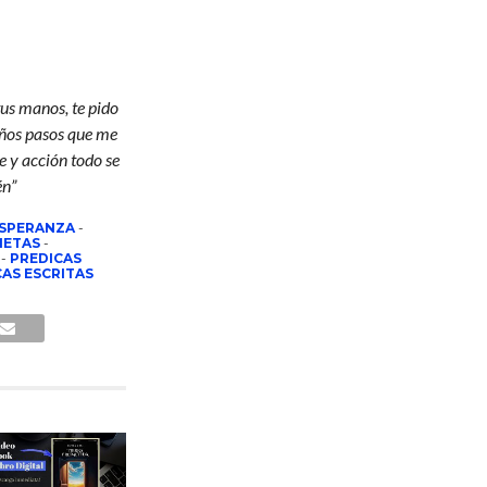
tus manos, te pido
eños pasos que me
e y acción todo se
én”
ESPERANZA
-
ETAS
-
-
PREDICAS
AS ESCRITAS