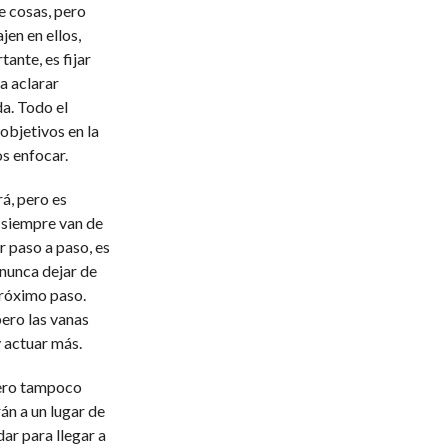
e cosas, pero
jen en ellos,
ante, es fijar
a aclarar
da. Todo el
bjetivos en la
s enfocar.
á, pero es
s siempre van de
r paso a paso, es
nunca dejar de
próximo paso.
pero las vanas
 actuar más.
pero tampoco
án a un lugar de
ar para llegar a