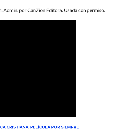
 Admin. por CanZion Editora. Usada con permiso.
CA CRISTIANA
,
PELÍCULA POR SIEMPRE