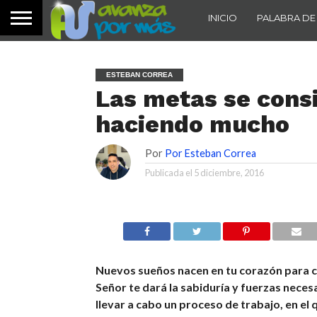
INICIO
PALABRA DE
ESTEBAN CORREA
Las metas se cons
haciendo mucho
Por
Por Esteban Correa
Publicada el
5 diciembre, 2016
Nuevos sueños nacen en tu corazón para c
Señor te dará la sabiduría y fuerzas neces
llevar a cabo un proceso de trabajo, en el 