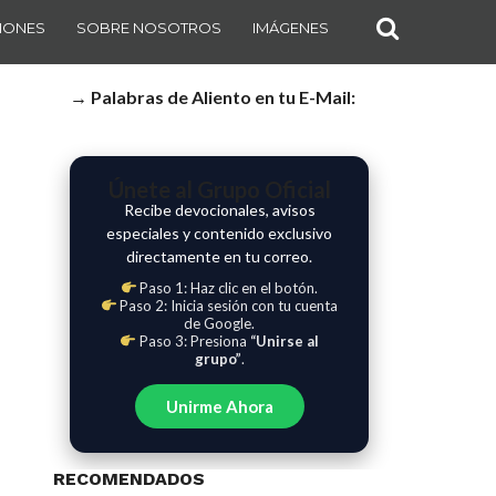
IONES
SOBRE NOSOTROS
IMÁGENES
→ Palabras de Aliento en tu E-Mail:
Únete al Grupo Oficial
Recibe devocionales, avisos
especiales y contenido exclusivo
directamente en tu correo.
Paso 1: Haz clic en el botón.
Paso 2: Inicia sesión con tu cuenta
de Google.
Paso 3: Presiona
“Unirse al
grupo”
.
Unirme Ahora
RECOMENDADOS