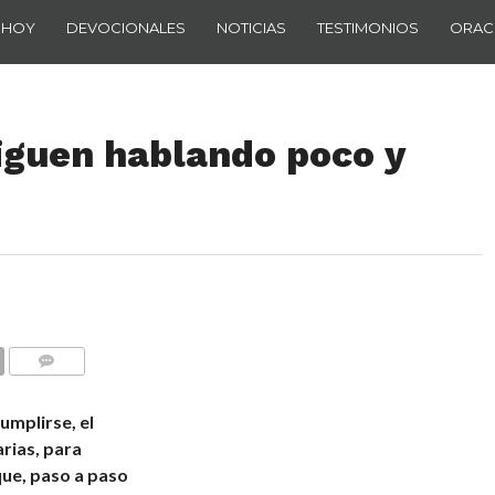
 HOY
DEVOCIONALES
NOTICIAS
TESTIMONIOS
ORAC
iguen hablando poco y
COMENTARIOS
umplirse, el
arias, para
que, paso a paso