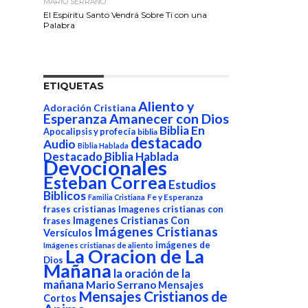
MARIO SERRANO
El Espíritu Santo Vendrá Sobre Ti con una
Palabra
ETIQUETAS
Aliento y
Adoración Cristiana
Esperanza
Amanecer con Dios
Biblia En
Apocalipsis y profecía
biblia
destacado
Audio
Biblia Hablada
Destacado Biblia Hablada
Devocionales
Esteban Correa
Estudios
Biblicos
Fe y Esperanza
Familia Cristiana
frases cristianas
Imagenes cristianas con
Imagenes Cristianas Con
frases
Imágenes Cristianas
Versículos
imágenes de
Imágenes cristianas de aliento
La Oracion de La
Dios
Mañana
la oración de la
mañana
Mario Serrano
Mensajes
Mensajes Cristianos de
Cortos