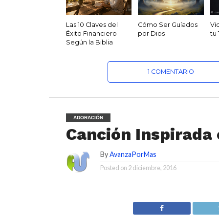
Las 10 Claves del
Cómo Ser Guíados
Vi
Éxito Financiero
por Dios
tu
Según la Biblia
1 COMENTARIO
ADORACIÓN
Canción Inspirada 
By
AvanzaPorMas
Posted on
2 diciembre, 2016