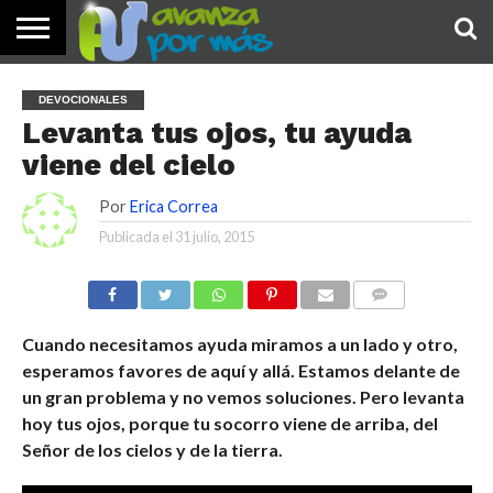
INICIO
PALABRA
DEVOCIONALES
NOTICIAS
TESTIMONIOS
ORACIONES
SOBRE
IMÁGENES
DEVOCIONALES
DE HOY
NOSOTROS
Levanta tus ojos, tu ayuda
viene del cielo
Por
Erica Correa
Publicada el
31 julio, 2015
COMENTARIOS
Cuando necesitamos ayuda miramos a un lado y otro,
esperamos favores de aquí y allá. Estamos delante de
un gr
an problema y no vemos soluciones. Pero levanta
hoy tus ojos, porque tu socorro viene de arrib
a, del
Señor de los cielos y de la tierra.