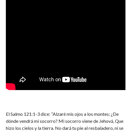
El Salmo 121:1-3 dice: “Alzaré mis ojos a los montes; ¿De
dónde vendrá mi socorro? Mi socorro viene de Jehová, Que
hizo los cielos y la tierra. No dará tu pie al resbaladero, ni se